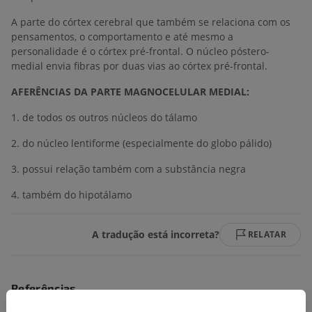
A parte do córtex cerebral que também se relaciona com os
pensamentos, o comportamento e até mesmo a
personalidade é o córtex pré-frontal. O núcleo póstero-
medial envia fibras por duas vias ao córtex pré-frontal.
AFERÊNCIAS DA PARTE MAGNOCELULAR MEDIAL:
1. de todos os outros núcleos do tálamo
2. do núcleo lentiforme (especialmente do globo pálido)
3. possui relação também com a substância negra
4. também do hipotálamo
A tradução está incorreta?
RELATAR
Referências
Guyton and Hall Textbook of Medical Physiology (13 edition)