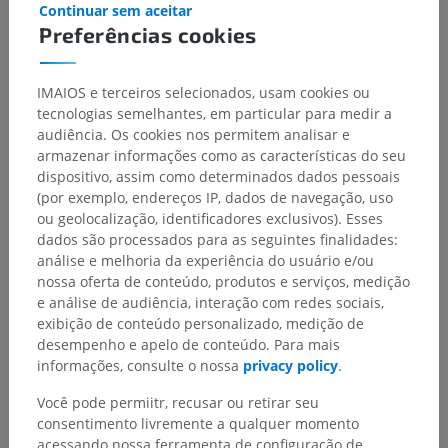
Continuar sem aceitar
Preferências cookies
IMAIOS e terceiros selecionados, usam cookies ou
Hierarquia anatômica
tecnologias semelhantes, em particular para medir a
audiência. Os cookies nos permitem analisar e
armazenar informações como as características do seu
Anatomia humana 2
dispositivo, assim como determinados dados pessoais
(por exemplo, endereços IP, dados de navegação, uso
Corpo humano
>
Systemata integrantia
>
ou geolocalização, identificadores exclusivos). Esses
Sistema nervoso
>
Sistema nervoso central
>
dados são processados para as seguintes finalidades:
Encéfalo
>
Cérebro
>
Diencéfalo
>
Tálamo
>
análise e melhoria da experiência do usuário e/ou
Núcleos mediais do tálamo
nossa oferta de conteúdo, produtos e serviços, medição
e análise de audiência, interação com redes sociais,
Estruturas subjacentes:
exibição de conteúdo personalizado, medição de
Núcleo medial dorsal
desempenho e apelo de conteúdo. Para mais
informações, consulte o nossa
privacy policy
.
Você pode permiitr, recusar ou retirar seu
Anatomia humana 1
consentimento livremente a qualquer momento
acessando nossa ferramenta de configuração de