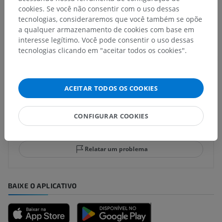
cookies. Se você não consentir com o uso dessas
Neuroanatomia humana
tecnologias, consideraremos que você também se opõe
a qualquer armazenamento de cookies com base em
interesse legítimo. Você pode consentir o uso dessas
tecnologias clicando em "aceitar todos os cookies".
Traduções
ACEITAR TODOS OS COOKIES
Encontrou um erro?
CONFIGURAR COOKIES
Não hesite em nos sugerir uma correção, tradução ou
melhora de conteúdo.
Relatar um problema
BAIXE O APLICATIVO