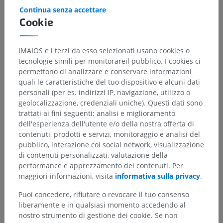
Continua senza accettare
Gerarchia anatomica
Cookie
IMAIOS e i terzi da esso selezionati usano cookies o
Anatomia umana 2
tecnologie simili per monitorareil pubblico. I cookies ci
permettono di analizzare e conservare informazioni
Corpo umano
>
Sistemi integrativi
>
quali le caratteristiche del tuo dispositivo e alcuni dati
Sistema nervoso
>
Sistema nervoso centrale
>
personali (per es. indirizzi IP, navigazione, utilizzo o
Encefalo
>
Cervello
>
Diencefalo
>
Talamo
>
geolocalizzazione, credenziali uniche). Questi dati sono
Nuclei mediali del talamo
trattati ai fini seguenti: analisi e miglioramento
dell'esperienza dell'utente e/o della nostra offerta di
Strutture sottostanti:
contenuti, prodotti e servizi, monitoraggio e analisi del
Nucleo mediodorsale del talamo
pubblico, interazione coi social network, visualizzazione
di contenuti personalizzati, valutazione della
performance e apprezzamento dei contenuti. Per
Anatomia umana 1
maggiori informazioni, visita
informativa sulla privacy
.
Puoi concedere, rifiutare o revocare il tuo consenso
Neuroanatomia umana
liberamente e in qualsiasi momento accedendo al
nostro strumento di gestione dei cookie. Se non