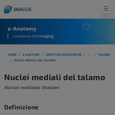
e-Anatomy
L'anatomia dell'
Imaging
HOME
E-ANATOMY
STRUTTURE ANATOMICHE
...
TALAMO
NUCLEI MEDIALI DEL TALAMO
Nuclei mediali del talamo
Nuclei mediales thalami
Definizione