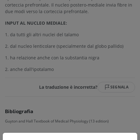
corteccia prefrontale. Il nucleo postero-mediale invia fibre in
due modi verso la corteccia prefrontale.
INPUT AL NUCLEO MEDIALE:
1. da tutti gli altri nuclei del talamo
2. dal nucleo lenticolare (specialmente dal globo pallido)
1. ha relazione anche con la substantia nigra
2. anche dall'ipotalamo
La traduzione è incorretta?
SEGNALA
Bibliografia
Guyton and Hall Textbook of Medical Physiology (13 edition)