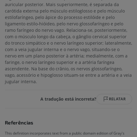
auricular posterior. Mais superiormente, é separada da
carótida externa pelo músculo estiloglosso e pelo músculo
estilofaríngeo, pelo ápice do processo estilóide e pelo
ligamento estilo-hióideo, pelo nervo glossofaríngeo e pelo
ramo faríngeo do nervo vago. Relaciona-se, posteriormente,
com o músculo longo da cabeça, o gânglio cervical superior
do tronco simpático e o nervo laríngeo superior; lateralmente,
com a veia jugular interna e o nervo vago, situando-se o
nervo em um plano posterior à artéria; medialmente, com a
faringe, o nervo laríngeo superior e a artéria faríngea
ascendente. Na base do crânio, os nervos glossofaríngeo,
vago, acessório e hipoglosso situam-se entre a artéria e a veia
jugular interna.
A tradução está incorreta?
RELATAR
Referências
This definition incorporates text from a public domain edition of Gray's