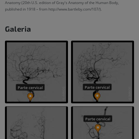
Anatomy (20th U.S. edition of Gray's Anatomy of the Human Body,
published in 1918 – from http://www.bartleby.com/107/).
Galeria