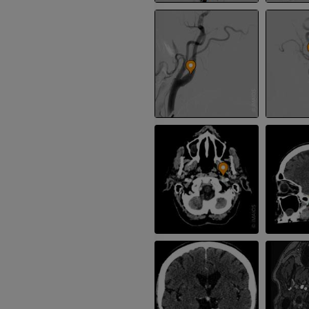
KOSTENLOS
Arteriografie 
Extremität
Angiographie
KOSTENLOS