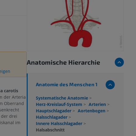
Anatomische Hierarchie
zeigen
Anatomie des Menschen 1
a carotis
n der Arteria
Systematische Anatomie
>
em Oberrand
Herz-Kreislauf-System
>
Arterien
>
 senkrecht
Hauptschlagader
>
Aortenbogen
>
 der drei
Halsschlagader
>
iskanal im
Innere Halsschlagader
>
Halsabschnitt