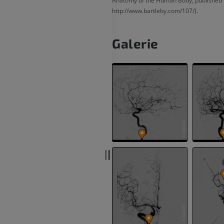
Anatomy of the Human Body, published 
CT-Arthrogra
PREMIUM
http://www.bartleby.com/107/).
PREMIUM
Obere Extremität
Galerie
Abbildungen
MRT des Sprun
des Rückfußes
PREMIUM
MRT
PREMIUM
Arteriografie der oberen
Extremität
Angiographie
MRT Vorfuß
MRT
KOSTENLOS
PREMIUM
Visible Human Project
Fotografie
CTA der untere
Extremitäten
PREMIUM
CT
PREMIUM
Beinarterien u
CT