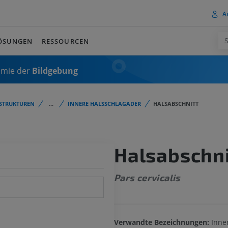
A
ÖSUNGEN
RESSOURCEN
omie der
Bildgebung
STRUKTUREN
...
INNERE HALSSCHLAGADER
HALSABSCHNITT
Halsabschni
Pars cervicalis
Verwandte Bezeichnungen:
Inne