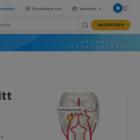
nmelden
Kontaktiere uns
Sprachen
ABONNIEREN
tt
re