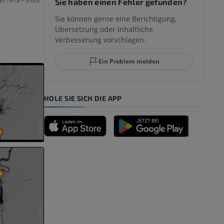
in 1918 – from
Sie haben einen Fehler gefunden?
mm
Sie können gerne eine Berichtigung,
Übersetzung oder inhaltliche
Verbesserung vorschlagen.
ggelenks und
Ein Problem melden
HOLE SIE SICH DIE APP
n
nd -knochen