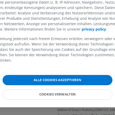
Halsganglion des Grenzstrangs 
te personenbezogene Daten (z. B. IP-Adressen, Navigations-, Nutz
Oberen Kehlkopfnerv; lateral mit
MRT der Schulter
Röntgenaufna
en, eindeutige Kennungen) analysieren und speichern. Diese Date
MRT
unteren Extre
Drosselvene und dem Nervus vag
rarbeitet: Analyse und Verbesserung des Nutzererlebnisses und/
hnitt
Röntgenbilder
der Nerv in einer Ebene dorsal de
PREMIUM
erer Produkte und Dienstleistungen, Erhebung und Analyse von Nu
liegt; medial mit dem Rachen, d
KOSTENLOS
len Netzwerken, Anzeige von personalisierten Inhalten, Leistungs
Gefäßabschnitt
Kehlkopfnerv und der Aufsteige
lte. Weitere Informationen finden Sie in unserer
privacy policy
.
MRT des Handgelenks
Rachenarterie. An der Schädelbas
MRT
MRT der unter
immung jederzeit nach freiem Ermessen erteilen, verweigern oder 
Nervus glossopharyngeus, der Ne
MRT
PREMIUM
lungstool aufrufen. Wenn Sie der Verwendung dieser Technologien
der Nervus accessorius und der
PREMIUM
 dass Sie auch der Speicherung von Cookies auf der Grundlage ein
Unterzungennerv zwischen der A
chen. Sie können der Verwendung dieser Technologien zustimmen, 
MRT des Ellenbogens
der Inneren Drosselvene.
MRT
Hüft-MRT
licken.
MRT
PREMIUM
Stimmt diese Übersetzung ni
erie
PREMIUM
MELDEN
rie
MRT der Hand
ALLE COOKIES AKZEPTIEREN
MRT
Knie-MRT
chlagader; Absteigende Aorta
MRT
PREMIUM
COOKIES VERWALTEN
Referenzen
PREMIUM
Röntgenaufnahme der
This definition incorporates text from a
oberen Extremität
CT-Arthografie
edition of Gray's Anatomy (20th U.S. edit
Röntgenbilder
Kniegelenks