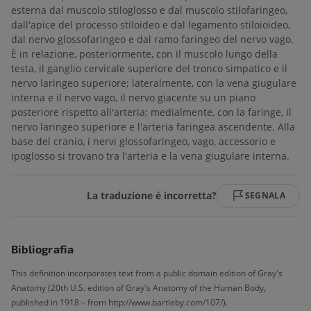
esterna dal muscolo stiloglosso e dal muscolo stilofaringeo,
dall'apice del processo stiloideo e dal legamento stiloioideo,
dal nervo glossofaringeo e dal ramo faringeo del nervo vago.
È in relazione, posteriormente, con il muscolo lungo della
testa, il ganglio cervicale superiore del tronco simpatico e il
nervo laringeo superiore; lateralmente, con la vena giugulare
interna e il nervo vago, il nervo giacente su un piano
posteriore rispetto all'arteria; medialmente, con la faringe, il
nervo laringeo superiore e l'arteria faringea ascendente. Alla
base del cranio, i nervi glossofaringeo, vago, accessorio e
ipoglosso si trovano tra l'arteria e la vena giugulare interna.
La traduzione è incorretta?
SEGNALA
Bibliografia
This definition incorporates text from a public domain edition of Gray's
Anatomy (20th U.S. edition of Gray's Anatomy of the Human Body,
published in 1918 – from http://www.bartleby.com/107/).