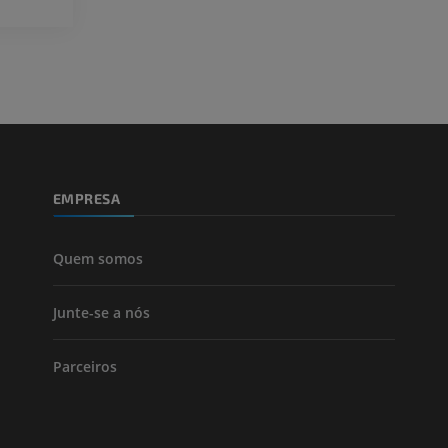
Fotografia
CTA da extremi
TC
PREMIUM
PREMIUM
Perna (artérias
TC
GRÁTIS
EMPRESA
Arteriografia
inferiores
Angiografia
Quem somos
GRÁTIS
Junte-se a nós
Parceiros