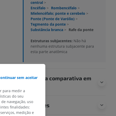
central
>
Encéfalo
>
Rombencéfalo
>
Mielencéfalo; ponte e cerebelo
>
Ponte (Ponte de Varólio)
>
Tegmento da ponte
>
Substância branca
>
Rafe da ponte
Estruturas subjacentes:
Não há
nenhuma estrutura subjacente para
esta parte anatômica
Anatomia comparativa em
ontinuar sem aceitar
animais
ar para medir a
sticas do seu
s de navegação, uso
Traduções
intes finalidades:
 serviços, medição e