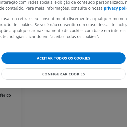
rólio)
 interação com redes sociais, exibição de conteúdo personalizado,
e conteúdo. Para mais informações, consulte o nossa
privacy poli
MEMBRO SUPERIOR
MEMBRO INFERIOR
recusar ou retirar seu consentimento livremente a qualquer mome
ração de cookies. Se você não consentir com o uso dessas tecnolo
IRM do membro superior
Membro inferi
põe a qualquer armazenamento de cookies com base em interesse
IRM
Ilustrações
s tecnologias clicando em "aceitar todos os cookies".
PREMIUM
PREMIUM
IRM do ombro
Radiografias 
ACEITAR TODOS OS COOKIES
IRM
inferior
Radiografias
PREMIUM
GRÁTIS
CONFIGURAR COOKIES
IRM do carpo
IRM
IRM do membro
IRM
PREMIUM
férico
PREMIUM
IRM do cotovelo
IRM
Ressonância m
quadril
PREMIUM
IRM