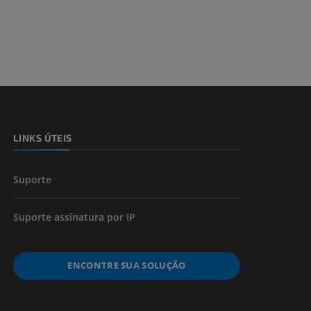
dade inferior
 e ossos)
LINKS ÚTEIS
 dos membros
Suporte
Suporte assinatura por IP
ENCONTRE SUA SOLUÇÃO