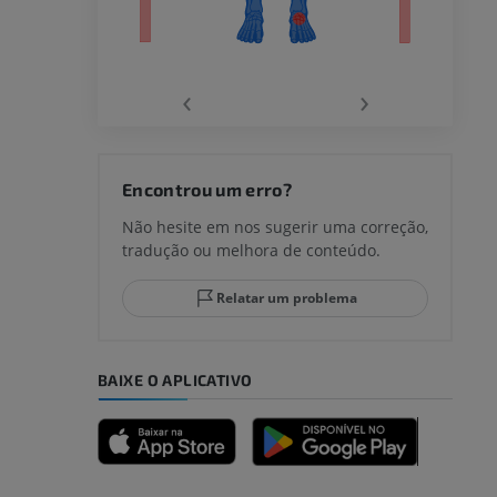
‹
›
joelho
Encontrou um erro?
Não hesite em nos sugerir uma correção,
tradução ou melhora de conteúdo.
lo e do
Relatar um problema
BAIXE O APLICATIVO