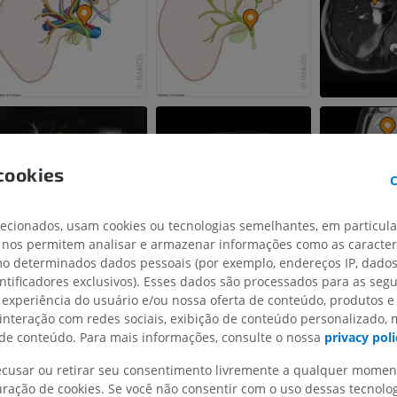
cookies
C
lecionados, usam cookies ou tecnologias semelhantes, em particul
 nos permitem analisar e armazenar informações como as caracterí
omo determinados dados pessoais (por exemplo, endereços IP, dado
MEMBRO SUPERIOR
MEMBRO INFERIOR
entificadores exclusivos). Esses dados são processados para as segu
 experiência do usuário e/ou nossa oferta de conteúdo, produtos e
IRM do membro superior
Membro inferi
 interação com redes sociais, exibição de conteúdo personalizado,
IRM
Ilustrações
e conteúdo. Para mais informações, consulte o nossa
privacy poli
PREMIUM
PREMIUM
recusar ou retirar seu consentimento livremente a qualquer mome
ração de cookies. Se você não consentir com o uso dessas tecnolo