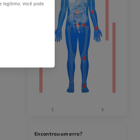
do membro
 legítimo. Você pode
 inferior
agnética do
‹
›
joelho
Encontrou um erro?