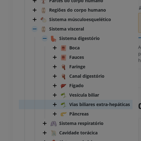
Partes do corpo humano
Regiões do corpo humano
Sistema músculoesquelético
Sistema visceral
Sistema digestório
Boca
p
Fauces
h
Faringe
Canal digestório
Fígado
Vesícula biliar
Vias biliares extra-hepáticas
Pâncreas
Sistema respiratório
Cavidade torácica