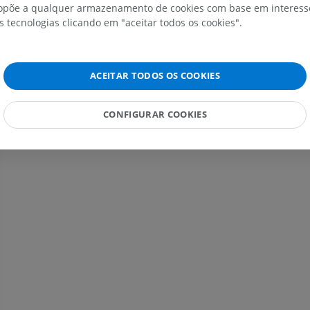
IRM do ombro
Radiografias 
põe a qualquer armazenamento de cookies com base em interesse
IRM
inferior
s tecnologias clicando em "aceitar todos os cookies".
Radiografias
PREMIUM
GRÁTIS
IRM do carpo
ACEITAR TODOS OS COOKIES
IRM
IRM do membro
IRM
PREMIUM
PREMIUM
CONFIGURAR COOKIES
IRM do cotovelo
IRM
Ressonância m
quadril
PREMIUM
IRM
PREMIUM
IRM da mão
IRM
IRM do joelho
PREMIUM
IRM
PREMIUM
Radiografias do membro
superior
Radiografias
Artrografia do 
Artrografia CT
PREMIUM