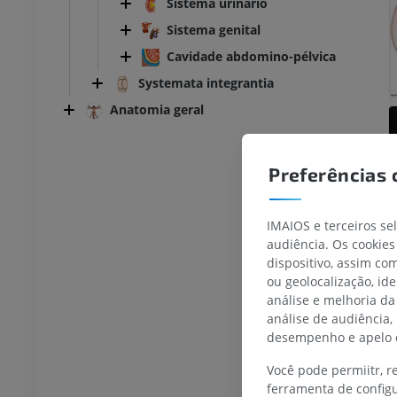
Sistema urinário
Sistema genital
Cavidade abdomino-pélvica
Systemata integrantia
Anatomia geral
Preferências 
IMAIOS e terceiros se
audiência. Os cookies
dispositivo, assim c
TARSO-PÉ
ou geolocalização, id
análise e melhoria da
joelho
IRM do tornozelo
análise de audiência,
IRM
desempenho e apelo d
UM
PREMIUM
Você pode permiitr, 
ferramenta de configu