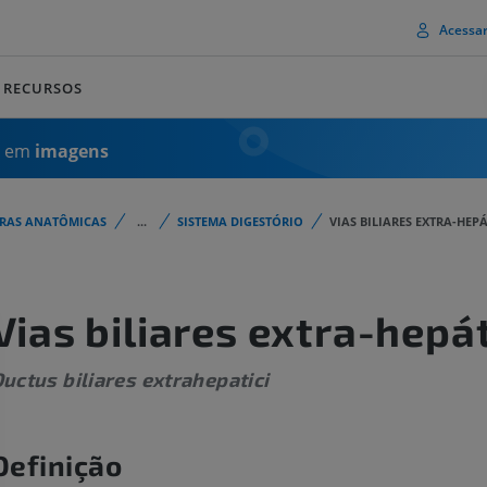
Acessa
RECURSOS
a em
imagens
URAS ANATÔMICAS
...
SISTEMA DIGESTÓRIO
VIAS BILIARES EXTRA-HEP
Vias biliares extra-hepá
uctus biliares extrahepatici
Definição