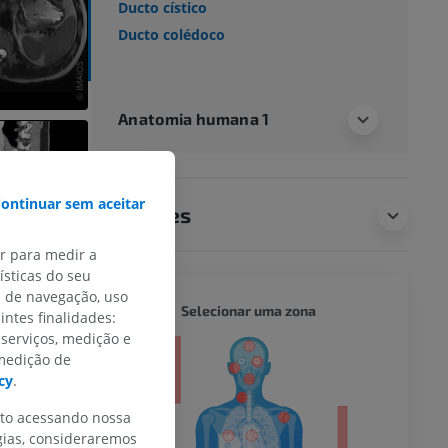
Ducto cístico
Ducto colédoco
Anatomia humana 1
ontinuar sem aceitar
Traduções
ar para medir a
sticas do seu
s de navegação, uso
CORPO 
Selecionar uma zona
intes finalidades:
 serviços, medição e
or
 medição de
cy
.
nto acessando nossa
gias, consideraremos