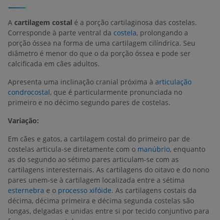
A
cartilagem costal
é a porção cartilaginosa das costelas.
Corresponde à parte ventral da
costela
, prolongando a
porção óssea na forma de uma cartilagem cilíndrica. Seu
diâmetro é menor do que o da porção óssea e pode ser
calcificada em cães adultos.
Apresenta uma inclinação cranial próxima à
articulação
condrocostal
, que é particularmente pronunciada no
primeiro e no décimo segundo pares de costelas.
Variação:
Em cães e gatos, a cartilagem costal do primeiro par de
costelas articula-se diretamente com o
manúbrio
, enquanto
as do segundo ao sétimo pares articulam-se com as
cartilagens interesternais. As cartilagens do oitavo e do nono
pares unem-se à cartilagem localizada entre a sétima
esternebra
e o
processo xifóide
. As cartilagens costais da
décima, décima primeira e décima segunda costelas são
longas, delgadas e unidas entre si por tecido conjuntivo para