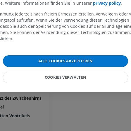
lte. Weitere Informationen finden Sie in unserer
privacy policy
.
MRT der oberen Extremität
Untere Extrem
iel
MRT
Abbildungen
immung jederzeit nach freiem Ermessen erteilen, verweigern oder 
er
lungstool aufrufen. Wenn Sie der Verwendung dieser Technologien
PREMIUM
PREMIUM
 dass Sie auch der Speicherung von Cookies auf der Grundlage ein
chen. Sie können der Verwendung dieser Technologien zustimmen, 
MRT der Schulter
Röntgenaufna
licken.
MRT
unteren Extre
Röntgenbilder
PREMIUM
KOSTENLOS
ALLE COOKIES AKZEPTIEREN
MRT des Handgelenks
Feld
MRT
MRT der unter
s
MRT
PREMIUM
COOKIES VERWALTEN
PREMIUM
ube
MRT des Ellenbogens
MRT
Hüft-MRT
z des Zwischenhirns
MRT
PREMIUM
el
PREMIUM
tten Ventrikels
MRT der Hand
MRT
Knie-MRT
MRT
PREMIUM