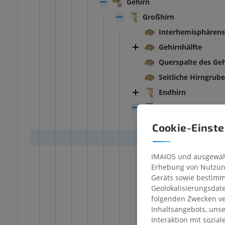
Gehirn
Großhirn
Interhemisphärens
Gehirnhälfte
Querspalte des Geh
Seitliche Hirngrube
Endhirn
Zwischenhirn
Epiphysenstiel
Cookie-Einste
Epiphysen
Epiphysenstie
IMAIOS und ausgewähl
Erhebung von Nutzung
Pulvinar
Geräts sowie bestimm
Seitlicher Kni
Geolokalisierungsdat
Mittlerer Kni
folgenden Zwecken ve
Inhaltsangebots, uns
Sehnervenkre
SPRUNGGELENK-FUSS
Interaktion mit sozia