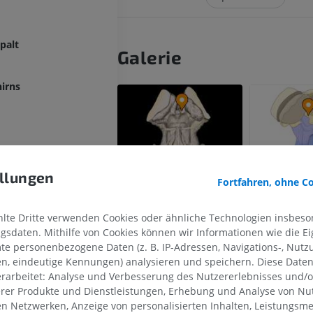
palt
Galerie
irns
llungen
Fortfahren, ohne C
stiel-Dreieck
l-Furche
te Dritte verwenden Cookies oder ähnliche Technologien insbeson
sdaten. Mithilfe von Cookies können wir Informationen wie die Ei
te personenbezogene Daten (z. B. IP-Adressen, Navigations-, Nutz
ehöcker
en, eindeutige Kennungen) analysieren und speichern. Diese Date
ehöcker
rarbeitet: Analyse und Verbesserung des Nutzererlebnisses und/
erer Produkte und Dienstleistungen, Erhebung und Analyse von Nu
uzung
OBERE GLIEDMASSE
UNTERE GLIEDMASSE
len Netzwerken, Anzeige von personalisierten Inhalten, Leistungs