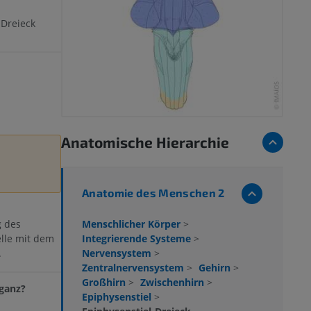
Dreieck
Anatomische Hierarchie
Anatomie des Menschen 2
Menschlicher Körper
>
g des
Integrierende Systeme
>
elle mit dem
Nervensystem
>
.
Zentralnervensystem
>
Gehirn
>
Großhirn
>
Zwischenhirn
>
ganz?
Epiphysenstiel
>