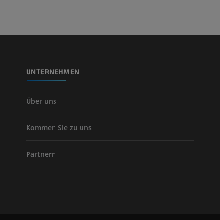
PREMIUM
Beinarterien u
CT
KOSTENLOS
UNTERNEHMEN
Arteriografie 
Extremität
Angiographie
Über uns
KOSTENLOS
Kommen Sie zu uns
Partnern