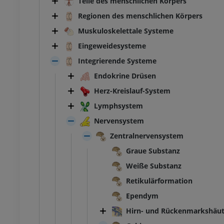
Teile des menschlichen Körpers
Regionen des menschlichen Körpers
Muskuloskelettale Systeme
Eingeweidesysteme
Integrierende Systeme
Endokrine Drüsen
Herz-Kreislauf-System
Lymphsystem
Nervensystem
Zentralnervensystem
Graue Substanz
Weiße Substanz
Retikulärformation
Ependym
Hirn- und Rückenmarkshäu