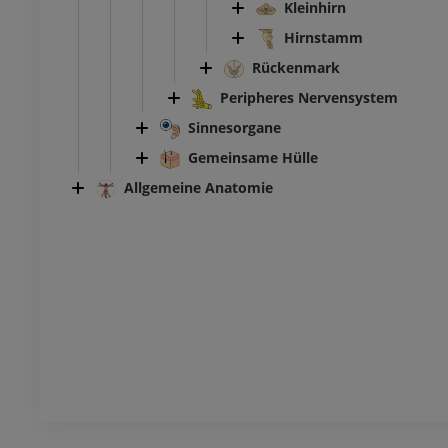
Kleinhirn
ungen
PREMIUM
UM
Hirnstamm
Rückenmark
Fußwurzel- und Fuß-CT
CT
Peripheres Nervensystem
PREMIUM
Sinnesorgane
Gemeinsame Hülle
Allgemeine Anatomie