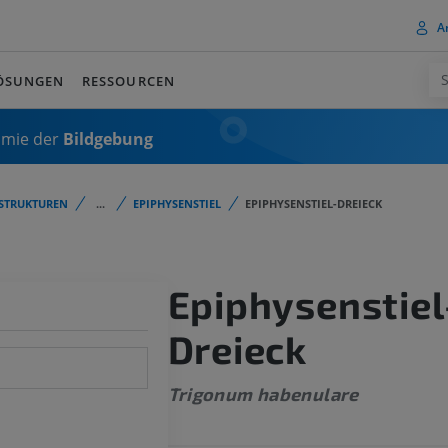
A
ÖSUNGEN
RESSOURCEN
omie der
Bildgebung
STRUKTUREN
...
EPIPHYSENSTIEL
EPIPHYSENSTIEL-DREIECK
Epiphysenstiel
Dreieck
Trigonum habenulare