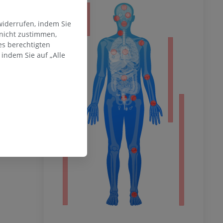
ität
widerrufen, indem Sie
 nicht zustimmen,
es berechtigten
indem Sie auf „Alle
hme der
mität
en Extremität