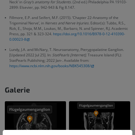
Neck’ in
Gray’s anatomy for Students.
(2nd ed.) Philadelphia PA 19103-
2899: Elsevier, pp. 942-943 & Fig 8.147.
Fillmore, E.P. and Seifert, M.F. (2015). ‘Chapter 22-Anatomy of the
Trigeminal Nerve’, in
Nerves and Nerve Injuries.
Editor(s): Tubbs, R.S.,
Rizk, E., Shoja, M.M., Loukas, M., Barbaro, N. and Spinner, R.J. Academic
Press, pp. 321 & 323-324.
https://doi.org/10.1016/B978-0-12-410390-
0.00023-8
Lundy, J.A. and McNary, T. Neuroanatomy, Pterygopalatine Ganglion.
[Updated 2022 Jul 25]. In:
StatPearls [Internet].
Treasure Island (FL):
StatPearls Publishing; 2022 Jan-. Available from:
https://www.ncbi.nlm.nih.gov/books/NBK545308/
Galerie