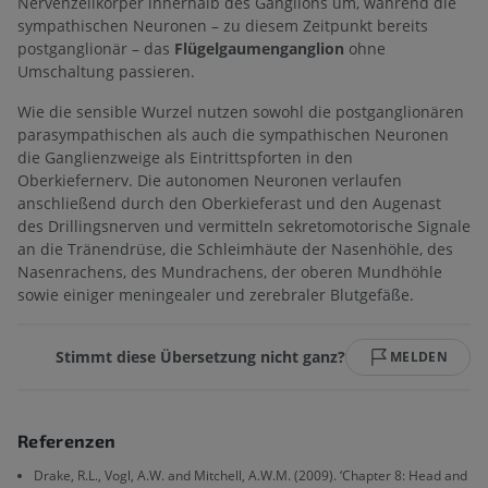
Nervenzellkörper innerhalb des Ganglions um, während die
sympathischen Neuronen – zu diesem Zeitpunkt bereits
postganglionär – das
Flügelgaumenganglion
ohne
Umschaltung passieren.
Wie die sensible Wurzel nutzen sowohl die postganglionären
parasympathischen als auch die sympathischen Neuronen
die Ganglienzweige als Eintrittspforten in den
Oberkiefernerv. Die autonomen Neuronen verlaufen
anschließend durch den Oberkieferast und den Augenast
des Drillingsnerven und vermitteln sekretomotorische Signale
an die Tränendrüse, die Schleimhäute der Nasenhöhle, des
Nasenrachens, des Mundrachens, der oberen Mundhöhle
sowie einiger meningealer und zerebraler Blutgefäße.
Stimmt diese Übersetzung nicht ganz?
MELDEN
Referenzen
Drake, R.L., Vogl, A.W. and Mitchell, A.W.M. (2009). ‘Chapter 8: Head and