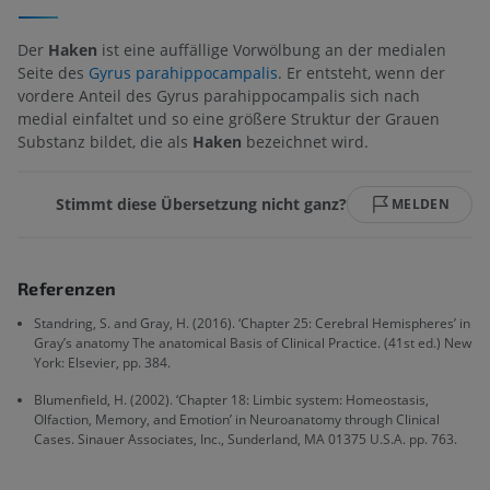
Der
Haken
ist eine auffällige Vorwölbung an der medialen
Seite des
Gyrus parahippocampalis
. Er entsteht, wenn der
vordere Anteil des Gyrus parahippocampalis sich nach
medial einfaltet und so eine größere Struktur der Grauen
Substanz bildet, die als
Haken
bezeichnet wird.
Stimmt diese Übersetzung nicht ganz?
MELDEN
Referenzen
Standring, S. and Gray, H. (2016). ‘Chapter 25: Cerebral Hemispheres’ in
Gray’s anatomy The anatomical Basis of Clinical Practice. (41st ed.) New
York: Elsevier, pp. 384.
Blumenfield, H. (2002). ‘Chapter 18: Limbic system: Homeostasis,
Olfaction, Memory, and Emotion’ in Neuroanatomy through Clinical
Cases. Sinauer Associates, Inc., Sunderland, MA 01375 U.S.A. pp. 763.