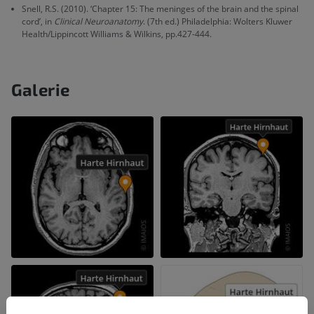
Snell, R.S. (2010). ‘Chapter 15: The meninges of the brain and the spinal
cord’, in
Clinical Neuroanatomy
. (7th ed.) Philadelphia: Wolters Kluwer
Health/Lippincott Williams & Wilkins, pp.427-444.
Galerie