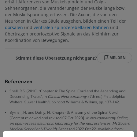
erhält Afferenzen von Muskelspindeln und Golgi-
Sehnenorganen, die Veränderungen der Muskellänge bzw.
der Muskelspannung erfassen. Die Axone, die von den
Neuronen in Clarkes Säule ausgehen, bilden einen Teil der
dorsalen
und
ventralen spinozerebellären Bahnen
und
übertragen propriozeptive Signale an das Kleinhirn zur
Koordination von Bewegungen.
Stimmt diese Übersetzung nicht ganz?
MELDEN
Referenzen
Snell, R.S. (2010). ‘Chapter 4: The Spinal Cord and the Ascending and
Descending Tracts’, in
Clinical Neuroanatomy
. (7th ed.) Philadelphia:
Wolters Kluwer Health/Lippincott Williams & Wilkins, pp. 137-142.
Byrne, J.H. and Dafny, N. ‘Chapter 3: Anatomy of the Spinal Cord.
[Content reviewed and revised 07 Oct 2020].
In Neuroanatomy Online,
an open-access electronic laboratory for the neurosciences. McGovern
Medical School at UTHealth
; Accessed 2022 Oct 22. Available from:
https://nba.uth.tmc.edu/neuroscience/m/s2/chapter03.html