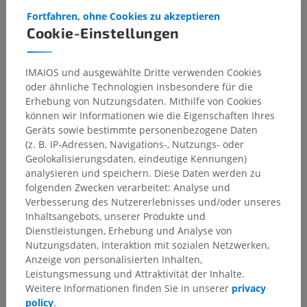
Fortfahren, ohne Cookies zu akzeptieren
Brown, A.G. (1982). Review article the dorsal horn of the spinal cord.
Quarterly Journal of Experimental Physiology: Translation and
Cookie-Einstellungen
Integration, 67(2), pp.193-212.
https://doi.org/10.1113/expphysiol.1982.sp002630
IMAIOS und ausgewählte Dritte verwenden Cookies
Ganapathy, M.K., Reddy, V. and Tadi, P. Neuroanatomy, Spinal Cord
oder ähnliche Technologien insbesondere für die
Morphology. [Updated 2021 Oct 30].
In: StatPearls [Internet].
Treasure
Erhebung von Nutzungsdaten. Mithilfe von Cookies
Island (FL): StatPearls Publishing; 2022 Jan-. Available from:
https://www.ncbi.nlm.nih.gov/books/NBK545206/
können wir Informationen wie die Eigenschaften Ihres
Geräts sowie bestimmte personenbezogene Daten
(z. B. IP-Adressen, Navigations-, Nutzungs- oder
Geolokalisierungsdaten, eindeutige Kennungen)
Galerie
analysieren und speichern. Diese Daten werden zu
folgenden Zwecken verarbeitet: Analyse und
Verbesserung des Nutzererlebnisses und/oder unseres
Inhaltsangebots, unserer Produkte und
Dienstleistungen, Erhebung und Analyse von
Nutzungsdaten, Interaktion mit sozialen Netzwerken,
Anzeige von personalisierten Inhalten,
Leistungsmessung und Attraktivität der Inhalte.
Weitere Informationen finden Sie in unserer
privacy
policy
.