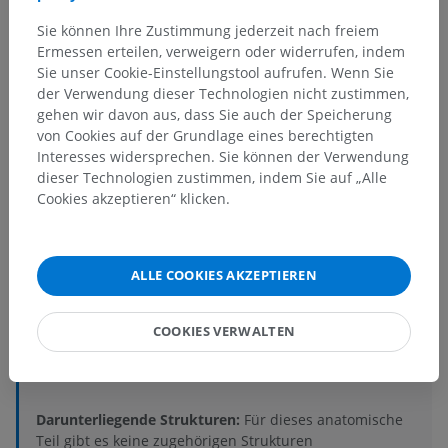
Sie können Ihre Zustimmung jederzeit nach freiem
Ermessen erteilen, verweigern oder widerrufen, indem
Sie unser Cookie-Einstellungstool aufrufen. Wenn Sie
Anatomische Hierarchie
der Verwendung dieser Technologien nicht zustimmen,
gehen wir davon aus, dass Sie auch der Speicherung
von Cookies auf der Grundlage eines berechtigten
Interesses widersprechen. Sie können der Verwendung
Anatomie des Menschen 2
dieser Technologien zustimmen, indem Sie auf „Alle
Cookies akzeptieren“ klicken.
Anatomie des Menschen 1
ALLE COOKIES AKZEPTIEREN
Anatomie des Menschen
Zentraler Abschnitt; Zentralnervensystem
>
COOKIES VERWALTEN
Rückenmark
>
Innerer Bau
>
Graue Substanz
>
Mittelsäule; Zwischensäule
>
Zentrale intermediäre Substanz
>
Hinterer Brustkern
Darunterliegende Strukturen:
Für dieses anatomische
Teil gibt es keine zugehörigen Strukturen