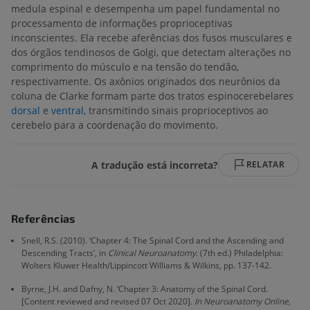
medula espinal e desempenha um papel fundamental no
processamento de informações proprioceptivas
inconscientes. Ela recebe aferências dos fusos musculares e
dos órgãos tendinosos de Golgi, que detectam alterações no
comprimento do músculo e na tensão do tendão,
respectivamente. Os axônios originados dos neurônios da
coluna de Clarke formam parte dos tratos espinocerebelares
dorsal
e
ventral
, transmitindo sinais proprioceptivos ao
cerebelo para a coordenação do movimento.
A tradução está incorreta?
RELATAR
Referências
Snell, R.S. (2010). ‘Chapter 4: The Spinal Cord and the Ascending and
Descending Tracts’, in
Clinical Neuroanatomy
. (7th ed.) Philadelphia:
Wolters Kluwer Health/Lippincott Williams & Wilkins, pp. 137-142.
Byrne, J.H. and Dafny, N. ‘Chapter 3: Anatomy of the Spinal Cord.
[Content reviewed and revised 07 Oct 2020].
In Neuroanatomy Online,