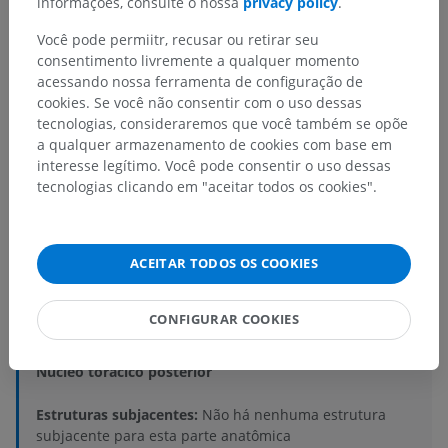
informações, consulte o nossa
privacy policy
.
Você pode permiitr, recusar ou retirar seu
consentimento livremente a qualquer momento
acessando nossa ferramenta de configuração de
cookies. Se você não consentir com o uso dessas
tecnologias, consideraremos que você também se opõe
Hierarquia anatômica
a qualquer armazenamento de cookies com base em
interesse legítimo. Você pode consentir o uso dessas
tecnologias clicando em "aceitar todos os cookies".
Anatomia humana 2
Corpo humano
>
Systemata integrantia
>
ACEITAR TODOS OS COOKIES
Sistema nervoso
>
Sistema nervoso central
>
Medula espinal
>
Substância cinzenta da medula espinal
>
CONFIGURAR COOKIES
Zona intermédia da medula espinal
>
Substância cinzenta intermédia central
>
Núcleo torácico posterior
Estruturas subjacentes:
Não há nenhuma estrutura
subjacente para esta parte anatômica