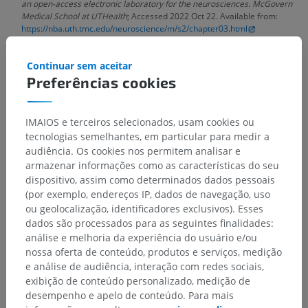
an open-access electronic laboratory for the neurosciences. McGovern
Medical School at UTHealth
; Accessed 2022 Oct 22. Available from:
https://nba.uth.tmc.edu/neuroscience/m/s2/chapter03.html
Brown, A.G. (1982). Review article the dorsal horn of the spinal cord.
Quarterly Journal of Experimental Physiology: Translation and
Continuar sem aceitar
Integration, 67(2), pp.193-212.
Preferências cookies
https://doi.org/10.1113/expphysiol.1982.sp002630
Ganapathy, M.K., Reddy, V. and Tadi, P. Neuroanatomy, Spinal Cord
IMAIOS e terceiros selecionados, usam cookies ou
Morphology. [Updated 2021 Oct 30].
In: StatPearls [Internet].
Treasure
tecnologias semelhantes, em particular para medir a
Island (FL): StatPearls Publishing; 2022 Jan-. Available from:
https://www.ncbi.nlm.nih.gov/books/NBK545206/
audiência. Os cookies nos permitem analisar e
armazenar informações como as características do seu
dispositivo, assim como determinados dados pessoais
(por exemplo, endereços IP, dados de navegação, uso
Galeria
ou geolocalização, identificadores exclusivos). Esses
dados são processados para as seguintes finalidades:
análise e melhoria da experiência do usuário e/ou
nossa oferta de conteúdo, produtos e serviços, medição
e análise de audiência, interação com redes sociais,
exibição de conteúdo personalizado, medição de
desempenho e apelo de conteúdo. Para mais