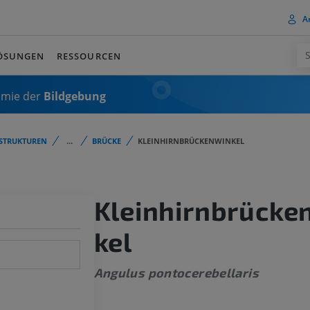
A
ÖSUNGEN
RESSOURCEN
omie der
Bildgebung
STRUKTUREN
...
BRÜCKE
KLEINHIRNBRÜCKENWINKEL
Kleinhirnbrücke
kel
Angulus pontocerebellaris