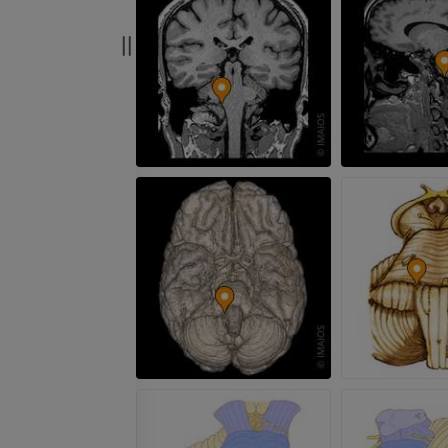
Röntgenaufnahme der
oberen Extremität
CT-Arthografie
Röntgenbilder
Kniegelenks
CT-Arthrogra
PREMIUM
PREMIUM
Obere Extremität
Abbildungen
MRT des Sprun
des Rückfußes
PREMIUM
MRT
PREMIUM
Arteriografie der oberen
Extremität
Angiographie
MRT Vorfuß
MRT
KOSTENLOS
PREMIUM
Visible Human Project
Fotografie
CTA der untere
Extremitäten
PREMIUM
CT
PREMIUM