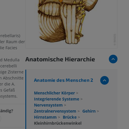
ebellaris)
aler Raum der
ie Facies
Anatomische Hierarchie
nd Medulla
cerebelli
ige Zisterne
en Abschnitte
Anatomie des Menschen 2
er die A.
es Gefäß
Menschlicher Körper
>
nsystems.
Integrierende Systeme
>
Nervensystem
>
tändig?
Zentralnervensystem
>
Gehirn
>
Hirnstamm
>
Brücke
>
Kleinhirnbrückenwinkel