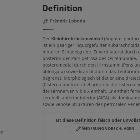
Definition
Frédéric Loboda
Der
Kleinhirnbrückenwinkel
(Angulus pontocer
ist ein paariger, liquorgefüllter subarachnoid
hinteren Schädelgrube. Er wird lateral durch d
posterior der Pars petrosa des Os temporale,
posteromedial durch den Hirnstamm (Pons u
oblongata) sowie kranial durch das Tentorium 
begrenzt. Morphologisch bildet er eine dreieck
(Cisterna pontocerebellaris), die die zisternal
der Hirnnerven V bis X enthält. Er enthält fern
cerebelli anterior inferior (AICA) als dominant
sowie venöse Strukturen des petrosalen Vene
Ist diese Definition falsch oder unvolls
ÄNDERUNG VORSCHLAGEN
te