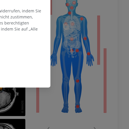
ität
widerrufen, indem Sie
 nicht zustimmen,
es berechtigten
hme der
indem Sie auf „Alle
mität
en Extremität
‹
›