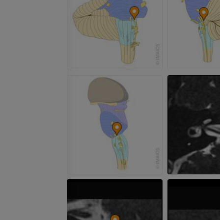
Beinarterien u
CT
KOSTENLOS
Arteriografie 
Extremität
Angiographie
KOSTENLOS