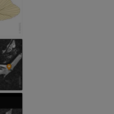
nd -knochen
der unteren