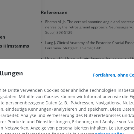
Referenzen
Rhoton AL Jr. The cerebellopontine angle and posterio
nerves by the retrosigmoid approach. Neurosurgery.
Suppl):S93-S129.
ven
Lang J. Clinical Anatomy of the Posterior Cranial Fossa
es Hirnstamms
Foramina. Stuttgart: Thieme; 1991.
Osborn AG. Osborns Brain: Imaging, Pathology, and 
ed. Philadelphia: Elsevier; 2018.
llungen
kenwinkel
Standring S, editor. Grays Anatomy: The Anatomical Ba
Fortfahren, ohne C
Practice. 42nd ed. London: Elsevier; 2021.
Moore KL, Dalley AF, Agur AMR. Clinically Oriented A
te Dritte verwenden Cookies oder ähnliche Technologien insbeson
-Furche
Philadelphia: Wolters Kluwer; 2023
sdaten. Mithilfe von Cookies können wir Informationen wie die Ei
hnitt der Brücke
te personenbezogene Daten (z. B. IP-Adressen, Navigations-, Nutz
en, eindeutige Kennungen) analysieren und speichern. Diese Date
rarbeitet: Analyse und Verbesserung des Nutzererlebnisses und/
Galerie
OBERE GLIEDMASSE
UNTERE GLIEDMASSE
erer Produkte und Dienstleistungen, Erhebung und Analyse von Nu
len Netzwerken, Anzeige von personalisierten Inhalten, Leistungs