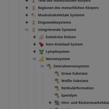
Teile des menschlichen Körpers
Regionen des menschlichen Körpers
Muskuloskelettale Systeme
Eingeweidesysteme
Integrierende Systeme
Endokrine Drüsen
Herz-Kreislauf-System
Lymphsystem
Nervensystem
Zentralnervensystem
Graue Substanz
Weiße Substanz
Retikulärformation
Ependym
Hirn- und Rückenmarkshäu