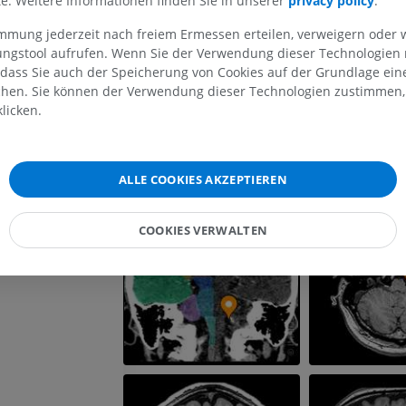
lte. Weitere Informationen finden Sie in unserer
privacy policy
.
entrikels
MRT der oberen Extremität
Untere Extrem
MRT
Abbildungen
immung jederzeit nach freiem Ermessen erteilen, verweigern oder 
PREMIUM
PREMIUM
lungstool aufrufen. Wenn Sie der Verwendung dieser Technologien
 dass Sie auch der Speicherung von Cookies auf der Grundlage ein
MRT der Schulter
Röntgenaufna
chen. Sie können der Verwendung dieser Technologien zustimmen, 
MRT
unteren Extre
licken.
Röntgenbilder
PREMIUM
KOSTENLOS
MRT des Handgelenks
ALLE COOKIES AKZEPTIEREN
MRT
MRT der unter
MRT
PREMIUM
COOKIES VERWALTEN
PREMIUM
MRT des Ellenbogens
MRT
Hüft-MRT
MRT
PREMIUM
PREMIUM
MRT der Hand
MRT
Knie-MRT
MRT
PREMIUM
PREMIUM