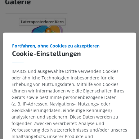
Galerie
Fortfahren, ohne Cookies zu akzeptieren
Cookie-Einstellungen
IMAIOS und ausgewählte Dritte verwenden Cookies
oder ähnliche Technologien insbesondere für die
Erhebung von Nutzungsdaten. Mithilfe von Cookies
können wir Informationen wie die Eigenschaften Ihres
Anatomische Hierarchie
Geräts sowie bestimmte personenbezogene Daten
(z. B. IP-Adressen, Navigations-, Nutzungs- oder
Geolokalisierungsdaten, eindeutige Kennungen)
Anatomie des Menschen 2
analysieren und speichern. Diese Daten werden zu
folgenden Zwecken verarbeitet: Analyse und
Menschlicher Körper
>
Integrierende Systeme
>
Verbesserung des Nutzererlebnisses und/oder unseres
Nervensystem
>
Zentralnervensystem
>
Gehirn
>
Inhaltsangebots, unserer Produkte und
Großhirn
>
Zwischenhirn
>
Thalamus
>