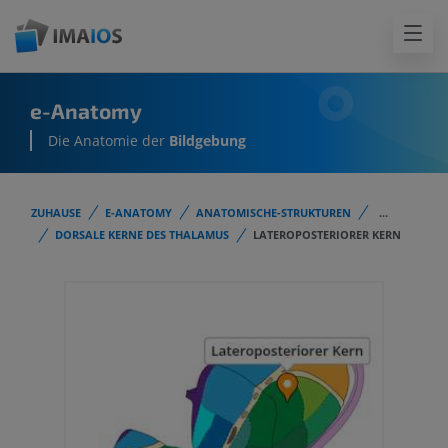
e-Anatomy
Die Anatomie der
Bildgebung
ZUHAUSE
E-ANATOMY
ANATOMISCHE-STRUKTUREN
...
DORSALE KERNE DES THALAMUS
LATEROPOSTERIORER KERN