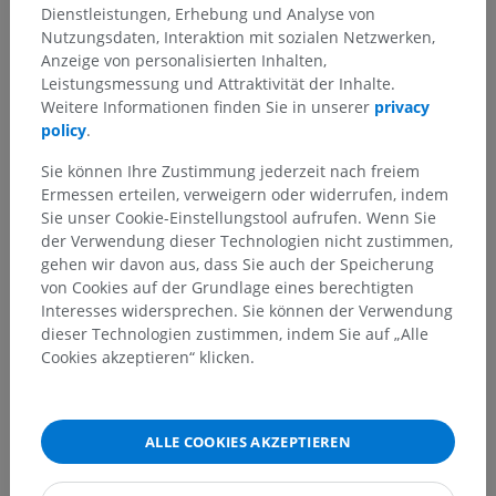
Dienstleistungen, Erhebung und Analyse von
Laterale Kerngruppe des Thalamus
>
Nutzungsdaten, Interaktion mit sozialen Netzwerken,
Dorsale Kerne des Thalamus
>
Anzeige von personalisierten Inhalten,
Lateroposteriorer Kern
Leistungsmessung und Attraktivität der Inhalte.
Weitere Informationen finden Sie in unserer
privacy
Darunterliegende Strukturen:
Für dieses anatomische
policy
.
Teil gibt es keine zugehörigen Strukturen
Sie können Ihre Zustimmung jederzeit nach freiem
Ermessen erteilen, verweigern oder widerrufen, indem
Anatomie des Menschen 1
Sie unser Cookie-Einstellungstool aufrufen. Wenn Sie
der Verwendung dieser Technologien nicht zustimmen,
gehen wir davon aus, dass Sie auch der Speicherung
Anatomie des Menschen
von Cookies auf der Grundlage eines berechtigten
Interesses widersprechen. Sie können der Verwendung
dieser Technologien zustimmen, indem Sie auf „Alle
Cookies akzeptieren“ klicken.
Vergleichende Anatomie bei Tieren
ALLE COOKIES AKZEPTIEREN
Übersetzungen