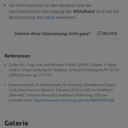
Für Informationen zu den Muskeln und der
neurovaskulären Versorgung der
Mittelhand
wird auf die
Beschreibung der
Hand
verwiesen.
Stimmt diese Übersetzung nicht ganz?
MELDEN
Referenzen
Drake, R.L., Vogl, A.W. and Mitchell, A.W.M. (2009). ‘Chapter 7: Upper
Limb’ in
Gray’s anatomy for Students.
(2nd ed.) Philadelphia PA 19103-
2899: Elsevier, pp. 751-774.
Dawson-Amoah, K. and Varacallo, M. Anatomy, Shoulder and Upper
Limb, Hand Intrinsic Muscles. [Updated 2022 Jul 25]. In:
StatPearls
[Internet].
Treasure Island (FL): StatPearls Publishing; 2022 Jan-.
Available from:
https://www.ncbi.nlm.nih.gov/books/NBK539810/
Galerie