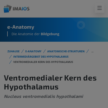
e-Anatomy
Die Anatomie der
Bildgebung
ZUHAUSE
E-ANATOMY
ANATOMISCHE-STRUKTUREN
...
INTERMEDIÄRGEBIET DES HYPOTHALAMUS
VENTROMEDIALER KERN DES HYPOTHALAMUS
Ventromedialer Kern des
Hypothalamus
Nucleus ventromedialis hypothalami