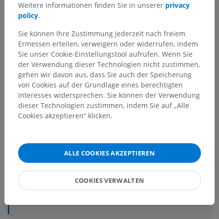
Weitere Informationen finden Sie in unserer
privacy
Guyton and Hall Textbook of Medical Physiology (13 edition)
policy
.
Netter's Internal Medicine 2nd Edition
Sie können Ihre Zustimmung jederzeit nach freiem
Ermessen erteilen, verweigern oder widerrufen, indem
Sie unser Cookie-Einstellungstool aufrufen. Wenn Sie
der Verwendung dieser Technologien nicht zustimmen,
Anatomische Hierarchie
gehen wir davon aus, dass Sie auch der Speicherung
von Cookies auf der Grundlage eines berechtigten
Interesses widersprechen. Sie können der Verwendung
Anatomie des Menschen 2
dieser Technologien zustimmen, indem Sie auf „Alle
Cookies akzeptieren“ klicken.
Menschlicher Körper
>
Integrierende Systeme
>
Nervensystem
>
Zentralnervensystem
>
Gehirn
>
Großhirn
>
Zwischenhirn
>
Hypothalamus
>
Intermediärgebiet des Hypothalamus
>
ALLE COOKIES AKZEPTIEREN
Ventromedialer Kern des Hypothalamus
COOKIES VERWALTEN
Darunterliegende Strukturen:
Für dieses anatomische
Teil gibt es keine zugehörigen Strukturen