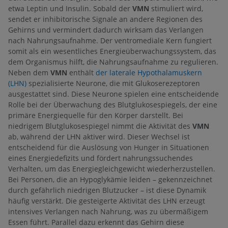
etwa Leptin und Insulin. Sobald der
VMN
stimuliert wird,
sendet er inhibitorische Signale an andere Regionen des
Gehirns und vermindert dadurch wirksam das Verlangen
nach Nahrungsaufnahme. Der ventromediale Kern fungiert
somit als ein wesentliches Energieüberwachungssystem, das
dem Organismus hilft, die Nahrungsaufnahme zu regulieren.
Neben dem
VMN
enthält
der laterale Hypothalamuskern
(LHN)
spezialisierte Neurone, die mit Glukoserezeptoren
ausgestattet sind. Diese Neurone spielen eine entscheidende
Rolle bei der Überwachung des Blutglukosespiegels, der eine
primäre Energiequelle für den Körper darstellt. Bei
niedrigem Blutglukosespiegel nimmt die Aktivität des
VMN
ab, während der LHN aktiver wird. Dieser Wechsel ist
entscheidend für die Auslösung von Hunger in Situationen
eines Energiedefizits und fördert nahrungssuchendes
Verhalten, um das Energiegleichgewicht wiederherzustellen.
Bei Personen, die an Hypoglykämie leiden – gekennzeichnet
durch gefährlich niedrigen Blutzucker – ist diese Dynamik
häufig verstärkt. Die gesteigerte Aktivität des LHN erzeugt
intensives Verlangen nach Nahrung, was zu übermäßigem
Essen führt. Parallel dazu erkennt das Gehirn diese