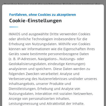
Darüber hinaus sind die wichtigsten Belohnungszentren des
Gehirns eng entlang des medialen Vorderhirnbündels
angeordnet, das eine Rolle bei der Verstärkung von
Fortfahren, ohne Cookies zu akzeptieren
überlebenswichtigen Verhaltensweisen – wie der
Cookie-Einstellungen
Nahrungsaufnahme – sowie bei der Verarbeitung von Freude
und Belohnung spielt. Der laterale und
der ventromediale
IMAIOS und ausgewählte Dritte verwenden Cookies
Kern
des Hypothalamus sind in diese Systeme eingebunden
oder ähnliche Technologien insbesondere für die
und beeinflussen nicht nur das Ernährungsverhalten,
Erhebung von Nutzungsdaten. Mithilfe von Cookies
sondern auch die emotionalen Erfahrungen, die mit der
können wir Informationen wie die Eigenschaften Ihres
Nahrungsaufnahme und dem Sättigungsgefühl verbunden
Geräts sowie bestimmte personenbezogene Daten
sind. Diese doppelte Funktion unterstreicht die Bedeutung
(z. B. IP-Adressen, Navigations-, Nutzungs- oder
des Hypothalamus im komplexen Zusammenspiel zwischen
Geolokalisierungsdaten, eindeutige Kennungen)
physiologischen Bedürfnissen und emotionalem
analysieren und speichern. Diese Daten werden zu
Wohlbefinden.
folgenden Zwecken verarbeitet: Analyse und
Verbesserung des Nutzererlebnisses und/oder unseres
Stimmt diese Übersetzung nicht ganz?
MELDEN
Inhaltsangebots, unserer Produkte und
Dienstleistungen, Erhebung und Analyse von
Nutzungsdaten, Interaktion mit sozialen Netzwerken,
Anzeige von personalisierten Inhalten,
Referenzen
Leistungsmessung und Attraktivität der Inhalte.