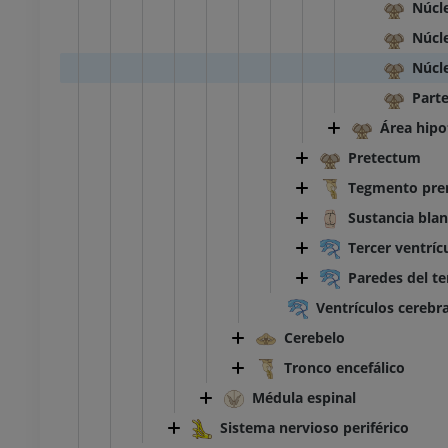
Núcle
Núcl
Núcl
Parte
Área hipo
Pretectum
Tegmento pre
Sustancia blan
Tercer ventríc
Paredes del te
Ventrículos cerebr
Cerebelo
Tronco encefálico
Médula espinal
Sistema nervioso periférico