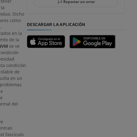
tener
Reportar un error
 la
viduo. Dicho
tores como
DESCARGAR LA APLICACIÓN
,
zados en la
ento de la
NVM
se ve
emidad
condición
besidad
sta condición
olable de
sulta en un
s y huesos)
 problemas
 a
 a
ormal del
de miembros
de
entran
el fascículo