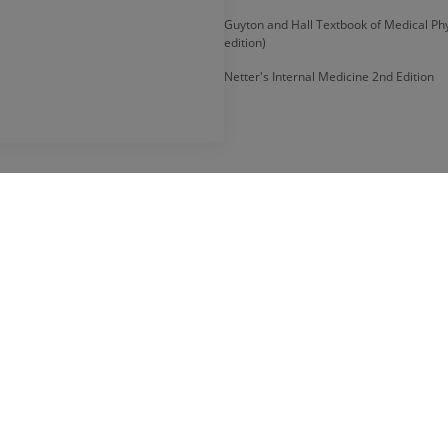
Guyton and Hall Textbook of Medical Phy
edition)
Netter's Internal Medicine 2nd Edition
EMPRESA
Sobre nosotros
Únase a nosotros