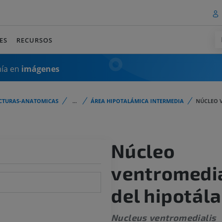
ES
RECURSOS
mía en
imágenes
CTURAS-ANATOMICAS
...
ÁREA HIPOTALÁMICA INTERMEDIA
NÚCLEO 
Núcleo
ventromedi
del hipotál
Nucleus ventromedialis