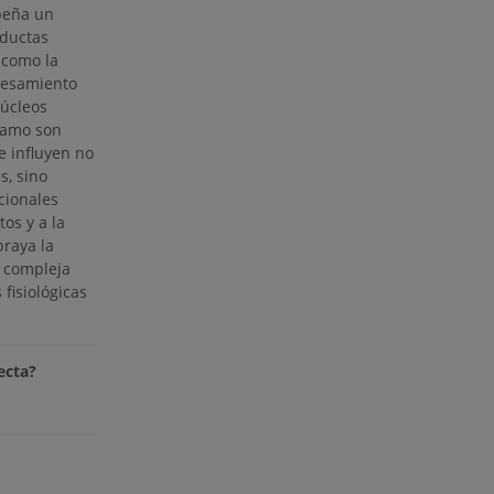
peña un
nductas
 como la
cesamiento
núcleos
álamo son
e influyen no
s, sino
cionales
os y a la
braya la
a compleja
fisiológicas
ecta?