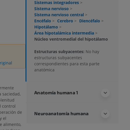
Sistemas integradores
>
Sistema nervioso
>
Sistema nervioso central
>
Encéfalo
>
Cerebro
>
Diencéfalo
>
Hipotálamo
>
Área hipotalámica intermedia
>
Núcleo ventromedial del hipotálamo
Estructuras subyacentes:
No hay
estructuras subyacentes
riginal
correspondientes para esta parte
anatómica
armente
Anatomía humana 1
la saciedad,
plenitud
 control
iberación de
Neuroanatomía humana
y el
 alimento,