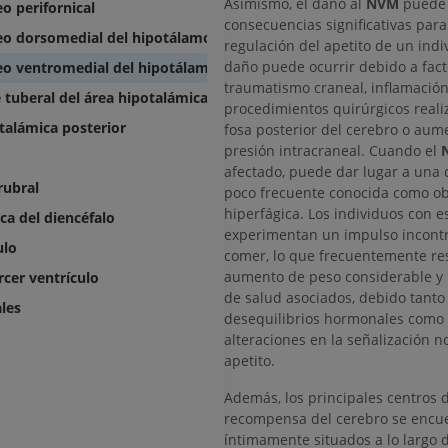
Asimismo, el daño al
NVM
puede 
o perifornical
PREMIUM
PREMIUM
consecuencias significativas para
eo dorsomedial del hipotálamo
regulación del apetito de un indi
daño puede ocurrir debido a fac
Arteriografía de miembro
Antepié RM
eo ventromedial del hipotálamo
superior
IRM
traumatismo craneal, inflamación
 tuberal del área hipotalámica lateral
Angiografía
procedimientos quirúrgicos reali
PREMIUM
talámica posterior
fosa posterior del cerebro o aum
GRATIS
presión intracraneal. Cuando el
ATC de la extr
afectado, puede dar lugar a una 
Visible Human Project
inferior
rubral
poco frecuente conocida como o
Fotografía
TAC
hiperfágica. Los individuos con e
ca del diencéfalo
PREMIUM
PREMIUM
experimentan un impulso incontr
ulo
comer, lo que frecuentemente re
Pierna (arteria
aumento de peso considerable y
rcer ventrículo
TAC
de salud asociados, debido tanto
ales
GRATIS
desequilibrios hormonales como
alteraciones en la señalización n
apetito.
Arteriografía 
inferiores
Además, los principales centros 
Angiografía
recompensa del cerebro se encu
GRATIS
íntimamente situados a lo largo d