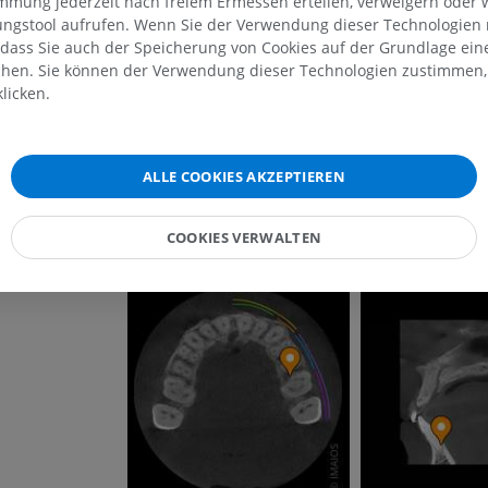
immung jederzeit nach freiem Ermessen erteilen, verweigern oder 
Galerie
lungstool aufrufen. Wenn Sie der Verwendung dieser Technologien
MRT der Schulter
Röntgenaufna
 dass Sie auch der Speicherung von Cookies auf der Grundlage ein
MRT
unteren Extre
chen. Sie können der Verwendung dieser Technologien zustimmen, 
Röntgenbilder
PREMIUM
licken.
KOSTENLOS
MRT des Handgelenks
MRT
MRT der unter
MRT
ALLE COOKIES AKZEPTIEREN
PREMIUM
PREMIUM
MRT des Ellenbogens
COOKIES VERWALTEN
MRT
Hüft-MRT
MRT
PREMIUM
PREMIUM
MRT der Hand
MRT
Knie-MRT
MRT
PREMIUM
PREMIUM
Röntgenaufnahme der
oberen Extremität
CT-Arthografie
Röntgenbilder
Kniegelenks