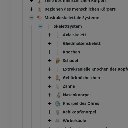
Teile des menschlichen Körpers
Regionen des menschlichen Körpers
Muskuloskelettale Systeme
Skelettsystem
Axialskelett
Gliedmaßenskelett
Knochen
Schädel
Extrakranielle Knochen des Kopf
Gehörknöchelchen
Zähne
Nasenknorpel
Knorpel des Ohres
Kehlkopfknorpel
Wirbelsäule