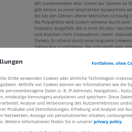
Mit zunehmendem Alter nimmt der Zement an Di
gibt Anlass zu jenen knöchernen Auswüchsen od
die bei den Zähnen älterer Menschen so häufig
die Pulpahöhle wird zudem teilweise durch eine 
Substanz ausgefüllt, die in ihrer Struktur zwisc
und Knochen steht (
Osteodentin,
Owen;
Sekundä
Tomes). Es scheint durch eine langsame Umwan
Zahnpulpa zu entstehen, die schrumpft oder sog
vollständig verschwindet.
ls
llungen
Fortfahren, ohne C
Stimmt diese Übersetzung nicht ganz?
t
te Dritte verwenden Cookies oder ähnliche Technologien insbeson
sdaten. Mithilfe von Cookies können wir Informationen wie die Ei
te personenbezogene Daten (z. B. IP-Adressen, Navigations-, Nutz
Referenzen
en, eindeutige Kennungen) analysieren und speichern. Diese Date
OBERE GLIEDMASSE
UNTERE GLIEDMASSE
verbindungen
rarbeitet: Analyse und Verbesserung des Nutzererlebnisses und/
This definition incorporates text from a public domain editio
erer Produkte und Dienstleistungen, Erhebung und Analyse von Nu
Anatomy (20th U.S. edition of Gray's Anatomy of the Huma
MRT der oberen Extremität
Untere Extrem
len Netzwerken, Anzeige von personalisierten Inhalten, Leistungs
published in 1918 – from http://www.bartleby.com/107/).
MRT
Abbildungen
lte. Weitere Informationen finden Sie in unserer
privacy policy
.
PREMIUM
PREMIUM