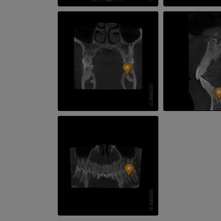
CT-Arthrogra
PREMIUM
PREMIUM
Obere Extremität
Abbildungen
MRT des Sprun
des Rückfußes
PREMIUM
MRT
PREMIUM
Arteriografie der oberen
Extremität
Angiographie
MRT Vorfuß
MRT
KOSTENLOS
PREMIUM
Visible Human Project
Fotografie
CTA der untere
Extremitäten
PREMIUM
CT
PREMIUM
Beinarterien u
CT