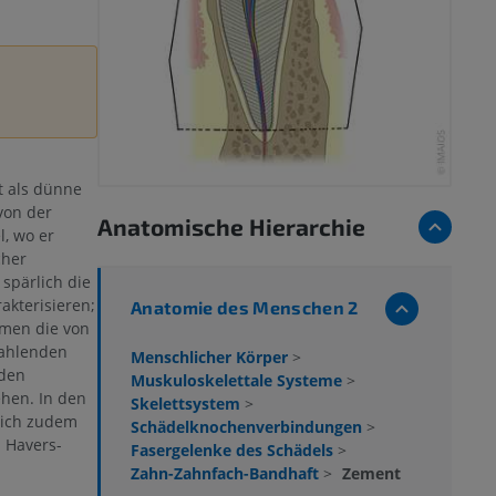
t als dünne
von der
Anatomische Hierarchie
l, wo er
cher
spärlich die
akterisieren;
Anatomie des Menschen 2
men die von
rahlenden
Menschlicher Körper
>
 den
Muskuloskelettale Systeme
>
hen. In den
Skelettsystem
>
sich zudem
Schädelknochenverbindungen
>
 Havers-
Fasergelenke des Schädels
>
Zahn-Zahnfach-Bandhaft
>
Zement