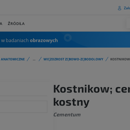
Zalo
A
ŹRÓDŁA
 w badaniach
obrazowych
I ANATOMICZNE
...
WIĘZOZROST ZĘBOWO-ZĘBODOŁOWY
KOSTNIKOW
Kostnikow; c
kostny
Cementum