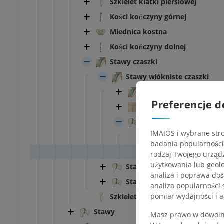
Szkielet klatki piersiowej
Kości kończyny górnej
Miednica kostna
Kości kończyny dolnej
Stawy czaszki
Stawy włókniste czaszki
Więzozrosty czaszki
Preferencje d
Szwy czaszkowe
Więzozrost zębowo-zę
IMAIOS i wybrane stro
Okostna zębodoło
badania popularności 
Kostnikow; cement
rodzaj Twojego urządz
KOSTKA-STOPA
użytkowania lub geolo
Stawy chrząstkowe czaszki
analiza i poprawa doś
MRI stawu
MRI stawu skokowego
Stawy maziówkowe czaszk
analiza popularności 
owego
RM
pomiar wydajności i a
Szkielet klatki piersiowej
PREMIUM
Stawy
UM
Masz prawo w dowolny