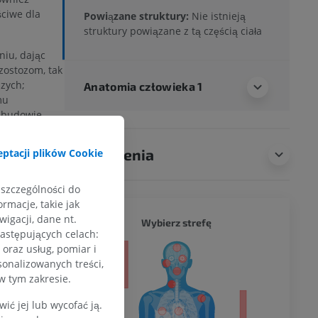
ściwe dla
Powiązane struktury:
Nie istnieją
struktury powiązane z tą częścią ciała
iu, dając
zostozom, tak
zych;
Anatomia człowieka 1
mu
o budowie
eodentyna,
ę, że
Tłumaczenia
ptacji plików Cookie
lnego
a
ikowi.
 szczególności do
rmacje, takie jak
igacji, dane nt.
CAŁY O
Wybierz strefę
aczeniem?
następujących celach:
oraz usług, pomiar i
a
sonalizowanych treści,
w tym zakresie.
ć jej lub wycofać ją.