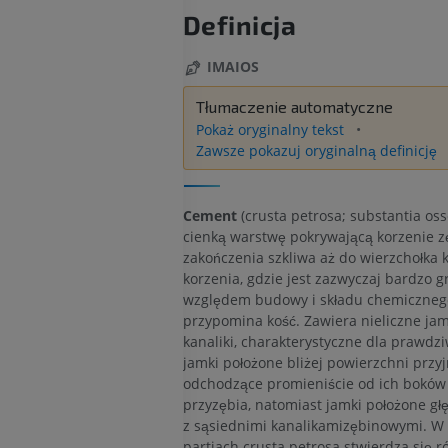
Definicja
IMAIOS
Tłumaczenie automatyczne
Pokaż oryginalny tekst
Zawsze pokazuj oryginalną definicję
Cement
(crusta petrosa; substantia oss
cienką warstwę pokrywającą korzenie 
zakończenia szkliwa aż do wierzchołka 
korzenia, gdzie jest zazwyczaj bardzo g
względem budowy i składu chemiczneg
przypomina kość. Zawiera nieliczne jam
kanaliki, charakterystyczne dla prawdzi
jamki położone bliżej powierzchni przyj
odchodzące promieniście od ich boków
przyzębia, natomiast jamki położone głęb
z sąsiednimi kanalikamizębinowymi. W
partiach crusta petrosa stwierdza się r