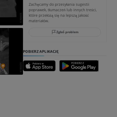
Zachęcamy do przesyłania sugestii
poprawek, tłumaczeń lub innych treści,
które przełożą się na lepszą jakość
ci stępu
materiałów.
Zgłoś problem
ia
POBIERZ APLIKACJĘ
zyny dolnej
 nogi
kończyny