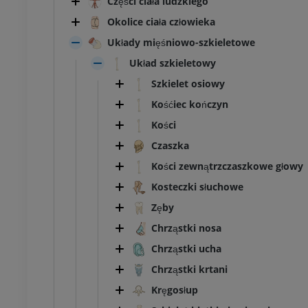
Części ciała ludzkiego
Okolice ciała człowieka
Układy mięśniowo-szkieletowe
Układ szkieletowy
Szkielet osiowy
Kośćiec kończyn
Kości
Czaszka
Kości zewnątrzczaszkowe głowy
Kosteczki słuchowe
Zęby
Chrząstki nosa
Chrząstki ucha
Chrząstki krtani
Kręgosłup