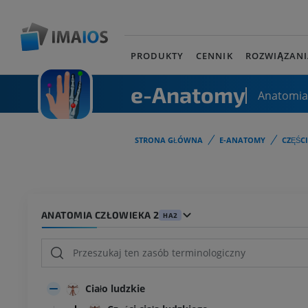
PRODUKTY
CENNIK
ROZWIĄZANI
e-Anatomy
Anatomia
STRONA GŁÓWNA
E-ANATOMY
CZĘŚC
ANATOMIA CZŁOWIEKA 2
HA2
Ciało ludzkie