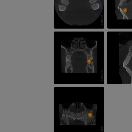
PREMIUM
Kończyna górna
Ilustracje
RM kostki i koś
PREMIUM
RM
PREMIUM
Arteriografia kończyny
górnej
Angiografia
RM przodostop
RM
ZA DARMO
PREMIUM
Projekt Obrazowanie
Człowieka
Obraz CTA końc
Fotografia
TK
PREMIUM
PREMIUM
Tętnice i kości
TK
ZA DARMO
Arteriografia 