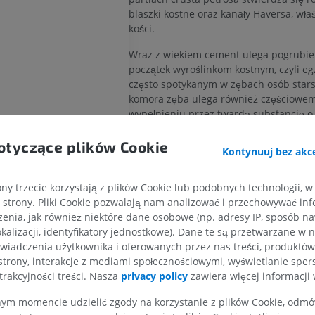
blaszki kostne oraz kanały Haversa, wła
kości.
Wraz z wiekiem cement ulega pogrubien
początek wyroślinkom kostnym, czyli eg
często spotykanym w zębach osób stars
komora zęba ulega również częściowe
wypełnieniu przez twardą substancję 
pośredniej między zębiną a kością (
ost
Owen;
zębina wtórna,
Tomes). Wydaje si
otyczące plików Cookie
Kontynuuj bez akce
substancja ta powstaje w wyniku powo
bodołowy
przekształcania miazgi zęba, która uleg
obkurczeniu lub nawet całkowitemu zan
ny trzecie korzystają z plików Cookie lub podobnych technologii, w
wa; więzadło ozębnowe
strony. Pliki Cookie pozwalają nam analizować i przechowywać info
 kostny
enia, jak również niektóre dane osobowe (np. adresy IP, sposób naw
KOŃCZYNA GÓRNA
KOŃCZYNA DOLNA
Czy jest jakiś problem z tym tłum
kalizacji, identyfikatory jednostkowe). Dane te są przetwarzane w 
ZGŁOŚ
wiadczenia użytkownika i oferowanych przez nas treści, produktów 
RM kończyny górnej
Kończyna doln
owe
strony, interakcje z mediami społecznościowymi, wyświetlanie sper
RM
Ilustracje
trakcyjności treści. Nasza
privacy policy
zawiera więcej informacji 
PREMIUM
PREMIUM
Odnośniki
m momencie udzielić zgody na korzystanie z plików Cookie, odmówi