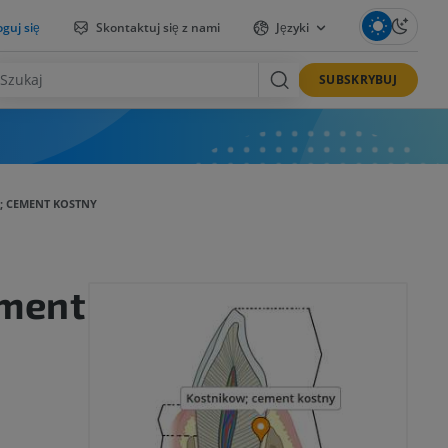
guj się
Skontaktuj się z nami
Języki
SUBSKRYBUJ
; CEMENT KOSTNY
ement