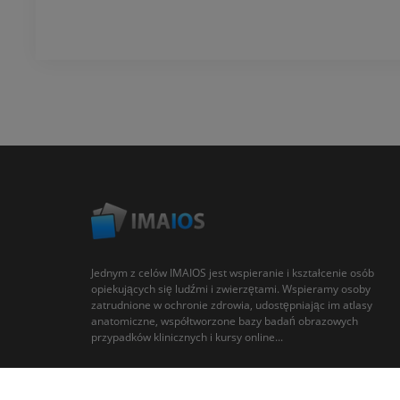
Jednym z celów IMAIOS jest wspieranie i kształcenie osób
opiekujących się ludźmi i zwierzętami. Wspieramy osoby
zatrudnione w ochronie zdrowia, udostępniając im atlasy
anatomiczne, współtworzone bazy badań obrazowych
przypadków klinicznych i kursy online...