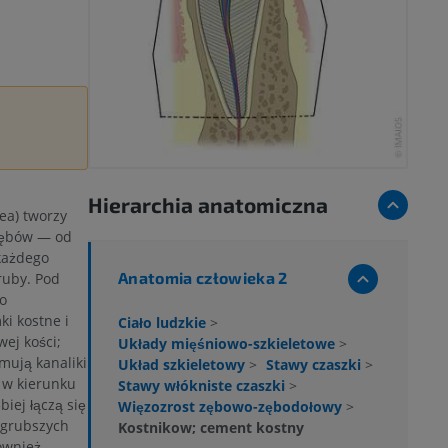
Hierarchia anatomiczna
ea) tworzy
zębów — od
każdego
Anatomia człowieka 2
ruby. Pod
o
ki kostne i
Ciało ludzkie
>
wej kości;
Układy mięśniowo-szkieletowe
>
mują kanaliki
Układ szkieletowy
>
Stawy czaszki
>
 w kierunku
Stawy włókniste czaszki
>
iej łączą się
Więzozrost zębowo-zębodołowy
>
 grubszych
Kostnikow; cement kostny
ównież