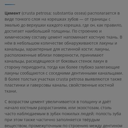
Цемент
(crusta petrosa; substantia ossea) располагается в
виде тонкого слоя на корешках зубов — от границы с
эмалью до верхушки каждого корешка, где он, как правило,
достигает наибольшей толщины. По строению и
химическому составу цемент напоминает костную ткань. В
нём в небольшом количестве обнаруживаются лакуны и
канальцы, характерные для истинной кости: лакуны,
расположенные вблизи поверхности, принимают
канальцы, расходящиеся от боковых стенок лакун в
сторону периодонта, тогда как более глубоко залегающие
лакуны сообщаются с соседними дентинными канальцами.
В более толстых участках crusta petrosa выявляются также
пластинки и гаверсовы каналы, свойственные костной
ткани.
С возрастом цемент увеличивается в толщину и даёт
начало костным разрастаниям, или экзостозам, столь
часто наблюдаемым в зубах пожилых людей; полость зуба
при этом также частично заполняется твёрдым
веществом, промежуточным по строению между дентином