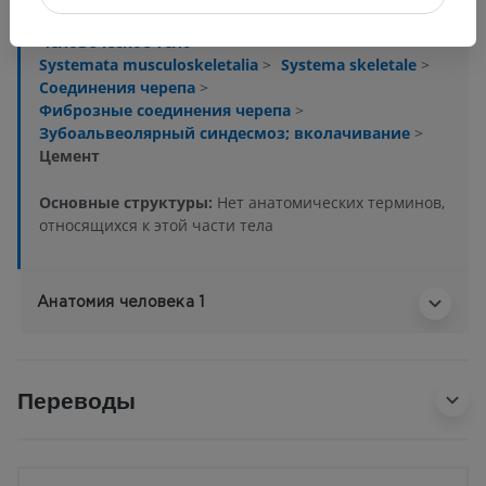
Человеческое тело
>
Systemata musculoskeletalia
>
Systema skeletale
>
Соединения черепа
>
Фиброзные соединения черепа
>
Зубоальвеолярный синдесмоз; вколачивание
>
Цемент
Основные структуры:
Нет анатомических терминов,
относящихся к этой части тела
Анатомия человека 1
Переводы