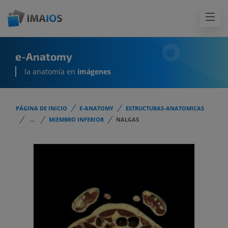
e-Anatomy
la anatomía en
imágenes
PÁGINA DE INICIO
E-ANATOMY
ESTRUCTURAS-ANATOMICAS
...
MIEMBRO INFERIOR
NALGAS