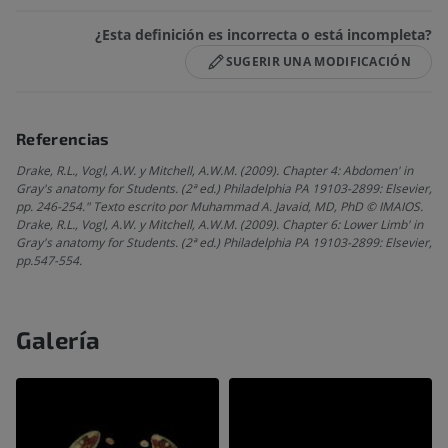
¿Esta definición es incorrecta o está incompleta?
SUGERIR UNA MODIFICACIÓN
Referencias
Drake, R.L., Vogl, A.W. y Mitchell, A.W.M. (2009). Chapter 4: Abdomen' in
Gray's anatomy for Students. (2ª ed.) Philadelphia PA 19103-2899: Elsevier,
pp. 246-254." Texto escrito por Muhammad A. Javaid, MD, PhD © IMAIOS.
Drake, R.L., Vogl, A.W. y Mitchell, A.W.M. (2009). Chapter 6: Lower Limb' in
Gray's anatomy for Students. (2ª ed.) Philadelphia PA 19103-2899: Elsevier,
pp.547-554.
Galería