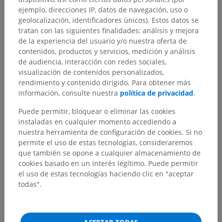
ejemplo, direcciones IP, datos de navegación, uso o
Neuroanatomía humana
geolocalización, identificadores únicos). Estos datos se
tratan con las siguientes finalidades: análisis y mejora
de la experiencia del usuario y/o nuestra oferta de
contenidos, productos y servicios, medición y análisis
de audiencia, interacción con redes sociales,
Anatomía comparada en animales
visualización de contenidos personalizados,
rendimiento y contenido dirigido. Para obtener más
información, consulte nuestra
política de privacidad
.
Traducciones
Puede permitir, bloquear o eliminar las cookies
instaladas en cualquier momento accediendo a
nuestra herramienta de configuración de cookies. Si no
permite el uso de estas tecnologías, consideraremos
¿Ha detectado un error?
que también se opone a cualquier almacenamiento de
No dude en sugerir una corrección, traducción o
cookies basado en un interés legítimo. Puede permitir
mejora de contenido.
el uso de estas tecnologías haciendo clic en "aceptar
todas".
Reportar un error