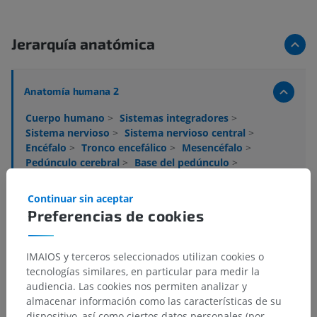
Jerarquía anatómica
Anatomía humana 2
Cuerpo humano
>
Sistemas integradores
>
Sistema nervioso
>
Sistema nervioso central
>
Encéfalo
>
Tronco encefálico
>
Mesencéfalo
>
Pedúnculo cerebral
>
Base del pedúnculo
>
Sustancia nigra
>
Parte compacta de la sustancia negra
Continuar sin aceptar
Preferencias de cookies
Estructuras subyacentes:
No hay estructuras
subyacentes correspondientes para esta parte
anatómica
IMAIOS y terceros seleccionados utilizan cookies o
tecnologías similares, en particular para medir la
audiencia. Las cookies nos permiten analizar y
almacenar información como las características de su
Anatomía humana 1
dispositivo, así como ciertos datos personales (por