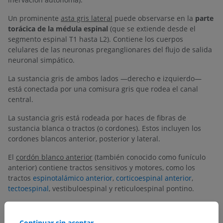
Un prominente
asta gris lateral
puede observarse en la
parte
torácica de la médula espinal
(que se extiende desde el
segmento espinal T1 hasta L2). Contiene los cuerpos
celulares de las neuronas preganglionares del flujo de salida
neuronal simpático.
La sustancia gris de ambos lados —derecho e izquierdo—
está conectada por una comisura gris que rodea el canal
central.
La sustancia gris está rodeada por haces de fibras de
sustancia blanca o tractos (o cordones). Estos incluyen los
cordones blancos anterior, posterior y lateral.
El
cordón blanco anterior
(también conocido como funículo
anterior) contiene tractos sensitivos y motores, como los
tractos
espinotalámico anterior
,
corticoespinal anterior
,
tectoespinal
, vestibuloespinal y reticuloespinal pontino.
El
cordón blanco lateral
(también conocido como cordón
lateral) contiene asimismo una mezcla de tractos sensitivos y
Continuar sin aceptar