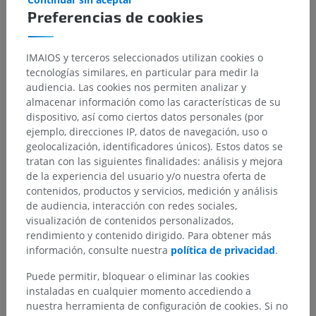
motores, entre ellos los tractos
espinocerebeloso anterior
y
Preferencias de cookies
espinocerebeloso posterior
,
espinotalámico lateral
,
corticoespinal lateral
,
reticuloespinal lateral
y
rubroespinal
.
IMAIOS y terceros seleccionados utilizan cookies o
En el
cordón blanco posterior o dorsal
de la
parte torácica de
tecnologías similares, en particular para medir la
la médula espinal
, el
fascículo grácil
puede observarse a lo
audiencia. Las cookies nos permiten analizar y
largo de toda la médula espinal, mientras que el
fascículo
almacenar información como las características de su
cuneiforme
solo puede identificarse hasta el segmento
dispositivo, así como ciertos datos personales (por
espinal T6. Está ausente en la médula espinal torácica
ejemplo, direcciones IP, datos de navegación, uso o
inferior.
geolocalización, identificadores únicos). Estos datos se
tratan con las siguientes finalidades: análisis y mejora
de la experiencia del usuario y/o nuestra oferta de
¿La traducción es incorrecta?
REPORTAR
contenidos, productos y servicios, medición y análisis
de audiencia, interacción con redes sociales,
visualización de contenidos personalizados,
Referencias
rendimiento y contenido dirigido. Para obtener más
información, consulte nuestra
política de privacidad
.
Snell, R.S. (2010). ‘Chapter 4: The Spinal Cord and the Ascending and
Descending Tracts, in
Clinical Neuroanatomy
. (7th ed.) Philadelphia:
Puede permitir, bloquear o eliminar las cookies
Wolters Kluwer Health/Lippincott Williams & Wilkins, pp. 137-139.
instaladas en cualquier momento accediendo a
nuestra herramienta de configuración de cookies. Si no