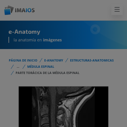
e-Anatomy
la anatomía en
imágenes
PÁGINA DE INICIO
E-ANATOMY
ESTRUCTURAS-ANATOMICAS
...
MÉDULA ESPINAL
PARTE TORÁCICA DE LA MÉDULA ESPINAL