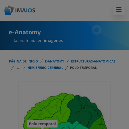
e-Anatomy
la anatomía en
imágenes
PÁGINA DE INICIO
E-ANATOMY
ESTRUCTURAS-ANATOMICAS
...
HEMISFERIO CEREBRAL
POLO TEMPORAL