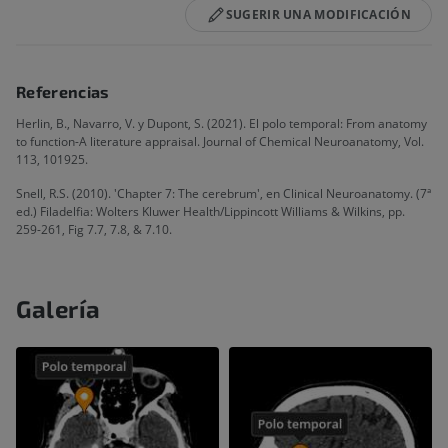
SUGERIR UNA MODIFICACIÓN
Referencias
Herlin, B., Navarro, V. y Dupont, S. (2021). El polo temporal: From anatomy
to function-A literature appraisal. Journal of Chemical Neuroanatomy, Vol.
113, 101925.
Snell, R.S. (2010). 'Chapter 7: The cerebrum', en Clinical Neuroanatomy. (7ª
ed.) Filadelfia: Wolters Kluwer Health/Lippincott Williams & Wilkins, pp.
259-261, Fig 7.7, 7.8, & 7.10.
Galería