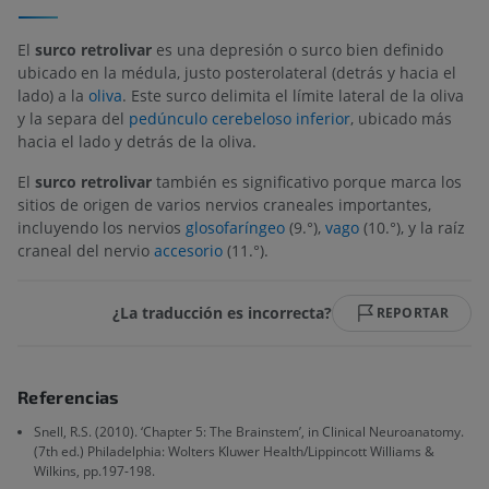
El
surco retrolivar
es una depresión o surco bien definido
ubicado en la médula, justo posterolateral (detrás y hacia el
lado) a la
oliva
. Este surco delimita el límite lateral de la oliva
y la separa del
pedúnculo cerebeloso inferior
, ubicado más
hacia el lado y detrás de la oliva.
El
surco retrolivar
también es significativo porque marca los
sitios de origen de varios nervios craneales importantes,
incluyendo los nervios
glosofaríngeo
(9.°),
vago
(10.°), y la raíz
craneal del nervio
accesorio
(11.°).
¿La traducción es incorrecta?
REPORTAR
Referencias
Snell, R.S. (2010). ‘Chapter 5: The Brainstem’, in Clinical Neuroanatomy.
(7th ed.) Philadelphia: Wolters Kluwer Health/Lippincott Williams &
Wilkins, pp.197-198.