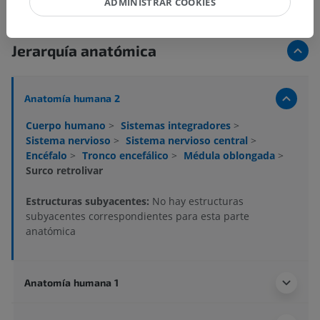
ADMINISTRAR COOKIES
Jerarquía anatómica
Anatomía humana 2
Cuerpo humano
>
Sistemas integradores
>
Sistema nervioso
>
Sistema nervioso central
>
Encéfalo
>
Tronco encefálico
>
Médula oblongada
>
Surco retrolivar
Estructuras subyacentes:
No hay estructuras
subyacentes correspondientes para esta parte
anatómica
Anatomía humana 1