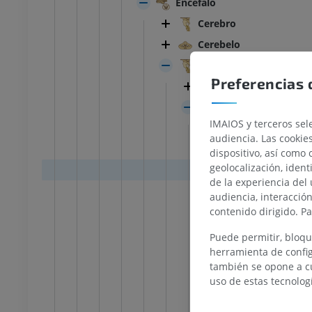
Encéfalo
Cerebro
Cerebelo
Tronco encefálico
Preferencias 
Núcleos de los ner
Sustancia blanca de
TARSO-PIE
IMAIOS y terceros sele
Lemnisco med
audiencia. Las cookie
la rodilla
IRM normal del tobillo
Lemnisco trig
dispositivo, así como 
IRM
geolocalización, ident
Tracto tr
UM
PREMIUM
de la experiencia del 
Tracto tr
audiencia, interacció
afía de rodilla
Antepié RM
contenido dirigido. P
Lemnisco espi
afía TC
IRM
Lemnisco later
Puede permitir, bloqu
UM
PREMIUM
herramienta de config
Fascículo long
también se opone a cu
 miembro inferior
IRM del miembro inferior
Fascículo long
uso de estas tecnolog
IRM
Tracto tegment
UM
PREMIUM