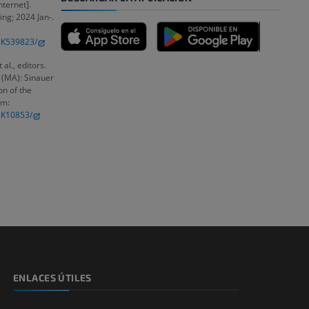
nternet].
ing; 2024 Jan-.
BK539823/
emidad
al., editors.
 (MA): Sinauer
on of the
om:
BK10853/
s y huesos)
de miembros
ENLACES ÚTILES