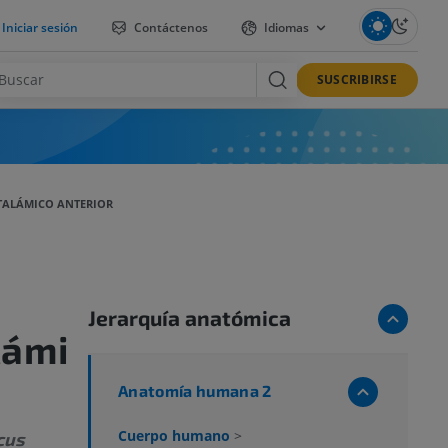
Iniciar sesión
Contáctenos
Idiomas
SUSCRIBIRSE
TALÁMICO ANTERIOR
Jerarquía anatómica
lámi
Anatomía humana 2
Cuerpo humano
>
cus