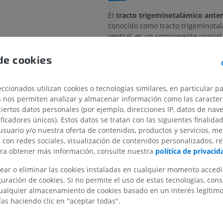
El
tracto trigeminotalámico anter
conocido como tracto trigeminota
ventral, es un componente crucial
trigeminal
, y representa neurona
orden dentro del sistema sensorial
de cookies
vios craneales
Principalmente, estas neuronas se
l tronco encefálico
MIEMBRO SUPERIOR
MIEMBRO INFERIOR
el
núcleo espinal del trigémino
y s
ccionados utilizan cookies o tecnologías similares, en particular p
responsables de transmitir infor
ial
s nos permiten analizar y almacenar información como las caracterí
sensorial relacionada con el dolor 
IRM del miembro superior
Miembro inferi
eminal
ciertos datos personales (por ejemplo, direcciones IP, datos de nav
temperatura proveniente de la car
IRM
Ilustraciones
ificadores únicos). Estos datos se tratan con las siguientes finalida
cabeza. Las fibras de este tracto s
igeminotalámico anterior
PREMIUM
PREMIUM
usuario y/o nuestra oferta de contenidos, productos y servicios, me
cruzan, y ascienden para transmiti
igeminotalámico posterior
n con redes sociales, visualización de contenidos personalizados, r
información al núcleo ventral pos
IRM del hombro
Radiografías 
ara obtener más información, consulte nuestra
política de privacid
nal
(VPM) del tálamo en el lado contral
IRM
inferior
al
Radiografía
ear o eliminar las cookies instaladas en cualquier momento acced
Adicionalmente, algunas fibras de
PREMIUM
GRATIS
uración de cookies. Si no permite el uso de estas tecnologías, co
tracto trigeminotalámico anterio
itudinal medial
alquier almacenamiento de cookies basado en un interés legítimo.
del
núcleo sensitivo principal
. Est
IRM del carpo
itudinal posterior
ías haciendo clic en "aceptar todas".
habiendo decusado, transmiten i
IRM
IRM del miembr
al central
sensorial relacionada con el tacto 
IRM
PREMIUM
proveniente de la cara y la cabeza