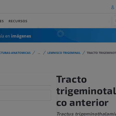
ES
RECURSOS
mía en
imágenes
CTURAS-ANATOMICAS
...
LEMNISCO TRIGEMINAL
TRACTO TRIGEMINO
Tracto
trigeminota
co anterior
Tractus trigeminothalami