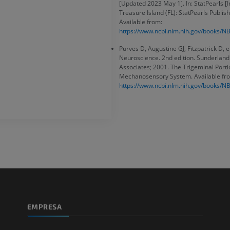
superior
IRM
[Updated 2023 May 1]. In: StatPearls [I
Angiografía
Treasure Island (FL): StatPearls Publish
PREMIUM
Available from:
GRATIS
https://www.ncbi.nlm.nih.gov/books/N
ATC de la extr
Purves D, Augustine GJ, Fitzpatrick D, et 
Visible Human Project
inferior
Neuroscience. 2nd edition. Sunderland
Fotografía
TAC
Associates; 2001. The Trigeminal Porti
PREMIUM
PREMIUM
Mechanosensory System. Available fr
https://www.ncbi.nlm.nih.gov/books/N
Pierna (arteria
TAC
GRATIS
Arteriografía 
inferiores
Angiografía
GRATIS
EMPRESA