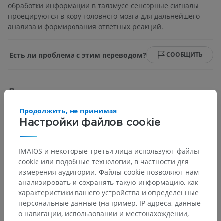
обработки информации в таламусе сенсорные сигналы
проецируются в кору головного мозга для дальнейшего
анализа и формирования ответных реакций.
Есть ли проблема с этим переводом?
СООБЩИТЬ
Литература
Price S, Daly DT. Neuroanatomy, Trigeminal Nucleus. [Updated 2023
Продолжить, не принимая
May 1]. In: StatPearls [Internet]. Treasure Island (FL): StatPearls
Настройки файлов cookie
Publishing; 2024 Jan-. Available from:
https://www.ncbi.nlm.nih.gov/books/NBK539823/
IMAIOS и некоторые третьи лица используют файлы
Purves D, Augustine GJ, Fitzpatrick D, et al., editors. Neuroscience. 2nd
edition. Sunderland (MA): Sinauer Associates; 2001. The Trigeminal
cookie или подобные технологии, в частности для
Portion of the Mechanosensory System. Available from:
измерения аудитории. Файлы cookie позволяют нам
https://www.ncbi.nlm.nih.gov/books/NBK10853/
анализировать и сохранять такую информацию, как
характеристики вашего устройства и определенные
персональные данные (например, IP-адреса, данные
о навигации, использовании и местонахождении,