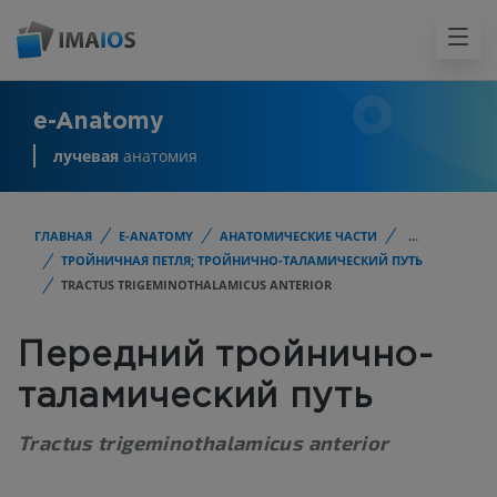
e-Anatomy
лучевая
анатомия
ГЛАВНАЯ
E-ANATOMY
АНАТОМИЧЕСКИЕ ЧАСТИ
...
ТРОЙНИЧНАЯ ПЕТЛЯ; ТРОЙНИЧНО-ТАЛАМИЧЕСКИЙ ПУТЬ
TRACTUS TRIGEMINOTHALAMICUS ANTERIOR
Передний тройнично-
таламический путь
Tractus trigeminothalamicus anterior