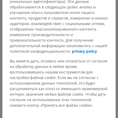
уникальные идентификаторы). Эти данные
Анатомическая иерархия
обрабатываются в следующих целях: анализ и
улучшение опыта пользователя и/или нашего
контента, продуктов и сервисов, измерение и анализ
Анатомия человека 2
аудитории, взаимодействие с социальными сетями,
отображение персонализированного контента,
Человеческое тело
>
Systemata integrantia
>
измерение производительности и
Нервная система
>
привлекательности контента. Для получения
Центральная нервная система
>
Головной мозг
>
дополнительной информации ознакомьтесь с нашей
Ствол головного мозга
>
политикой конфиденциальности:
privacy policy
.
Substantia alba trunci encephali
>
Тройничная петля; тройнично-таламический
Вы можете дать, отозвать или отказаться от согласия
путь
>
на обработку данных в любое время,
Tractus trigeminothalamicus anterior
воспользовавшись нашим инструментом для
настройки файлов cookie. Если вы не согласны с
Основные структуры:
Нет анатомических терминов,
использованием данных технологий, это будет
относящихся к этой части тела
расцениваться как отказ от имеющего правомерный
интерес хранения любых файлов cookie. Чтобы дать
согласие на использование этих технологий,
нажмите кнопку «Принять все файлы cookie».
Анатомия человека 1