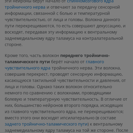
эти нейроны берут начало от
спинномозгового ядра
тройничного нерва
и отвечают за передачу сенсорной
информации, связанной с болью и температурной
чувствительностью, от лица и головы. Волокна данного
пути перекрещиваются, то есть совершают декуссацию, и
восходят, передавая эту информацию к вентральному
заднемедиальному ядру таламуса на контралатеральной
стороне.
Кроме того, часть волокон
переднего тройнично-
таламического пути
берёт начало от
главного
чувствительного ядра
тройничного нерва. Эти волокна,
совершив перекрест, проводят сенсорную информацию,
касающуюся тактильной чувствительности и давления, от
лица и головы. Однако таких волокон относительно
немного по сравнению с волокнами, проводящими
болевую и температурную чувствительность. В отличие от
них, большинство нейронов второго порядка, исходящих
из главного чувствительного ядра, не перекрещиваются;
вместо этого они восходят ипсилатерально (в составе
заднего тройнично-таламического пути
) к вентральному
заднемедиальному ядру таламуса на той же стороне. После