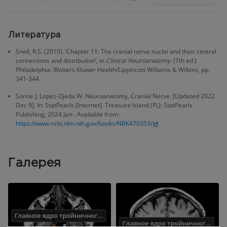
Литература
Snell, R.S. (2010). ‘Chapter 11: The cranial nerve nuclei and their central
connections and distribution’, in
Clinical Neuroanatomy
. (7th ed.)
Philadelphia: Wolters Kluwer Health/Lippincott Williams & Wilkins, pp.
341-344.
Sonne J, Lopez-Ojeda W. Neuroanatomy, Cranial Nerve. [Updated 2022
Dec 9]. In: StatPearls [Internet]. Treasure Island (FL): StatPearls
Publishing; 2024 Jan-. Available from:
https://www.ncbi.nlm.nih.gov/books/NBK470353/
Галерея