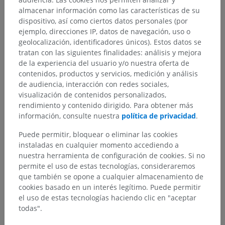
almacenar información como las características de su
dispositivo, así como ciertos datos personales (por
ejemplo, direcciones IP, datos de navegación, uso o
geolocalización, identificadores únicos). Estos datos se
tratan con las siguientes finalidades: análisis y mejora
de la experiencia del usuario y/o nuestra oferta de
contenidos, productos y servicios, medición y análisis
de audiencia, interacción con redes sociales,
Jerarquía anatómica
visualización de contenidos personalizados,
rendimiento y contenido dirigido. Para obtener más
información, consulte nuestra
política de privacidad
.
Anatomía humana 2
Puede permitir, bloquear o eliminar las cookies
instaladas en cualquier momento accediendo a
nuestra herramienta de configuración de cookies. Si no
Anatomía humana 1
permite el uso de estas tecnologías, consideraremos
que también se opone a cualquier almacenamiento de
cookies basado en un interés legítimo. Puede permitir
Neuroanatomía humana
el uso de estas tecnologías haciendo clic en "aceptar
Sistema nervioso central
>
Médula espinal
>
todas".
Funciones internas
>