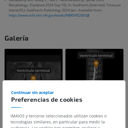
Morphology. [Updated 2024 Sep 10]. In: StatPearls [Internet]. Treasure
Island (FL): StatPearls Publishing; 2024 Jan-. Available from:
https://www.ncbi.nlm.nih.gov/books/NBK545206/
Galería
Continuar sin aceptar
Preferencias de cookies
IMAIOS y terceros seleccionados utilizan cookies o
tecnologías similares, en particular para medir la
audiencia. Las cookies nos permiten analizar y