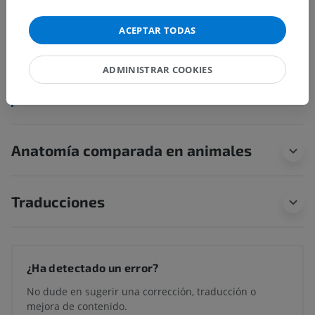
Estructuras centrales de la médula espinal
>
Ventrículo terminal
ACEPTAR TODAS
Estructuras subyacentes:
No hay estructuras
subyacentes correspondientes para esta parte
ADMINISTRAR COOKIES
anatómica
Anatomía comparada en animales
Traducciones
¿Ha detectado un error?
No dude en sugerir una corrección, traducción o
mejora de contenido.