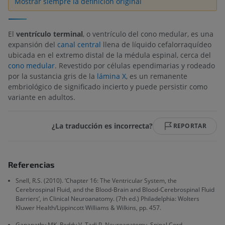
Mostrar siempre la definición original
El
ventrículo terminal
, o ventrículo del cono medular, es una
expansión del
canal central
llena de líquido cefalorraquídeo
ubicada en el extremo distal de la médula espinal, cerca del
cono medular
. Revestido por células ependimarias y rodeado
por la sustancia gris de la
lámina X
, es un remanente
embriológico de significado incierto y puede persistir como
variante en adultos.
¿La traducción es incorrecta?
REPORTAR
Referencias
Snell, R.S. (2010). ‘Chapter 16: The Ventricular System, the
Cerebrospinal Fluid, and the Blood-Brain and Blood-Cerebrospinal Fluid
Barriers’, in Clinical Neuroanatomy. (7th ed.) Philadelphia: Wolters
Kluwer Health/Lippincott Williams & Wilkins, pp. 457.
Ganapathy MK, Reddy V, Tadi P. Neuroanatomy, Spinal Cord