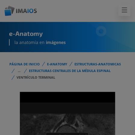
e-Anatomy
la anatomía en
imágenes
PÁGINA DE INICIO
E-ANATOMY
ESTRUCTURAS-ANATOMICAS
...
ESTRUCTURAS CENTRALES DE LA MÉDULA ESPINAL
VENTRÍCULO TERMINAL