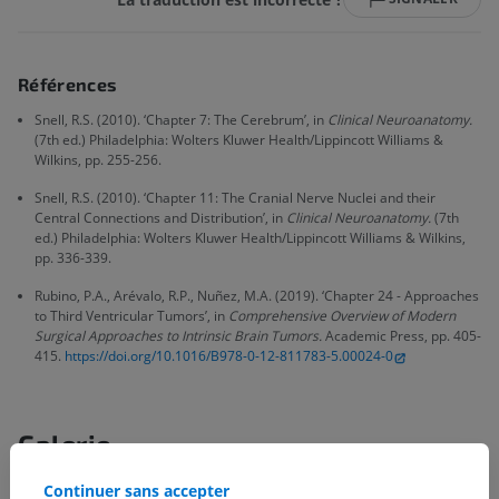
Références
Snell, R.S. (2010). ‘Chapter 7: The Cerebrum’, in
Clinical Neuroanatomy.
(7th ed.) Philadelphia: Wolters Kluwer Health/Lippincott Williams &
Wilkins, pp. 255-256.
Snell, R.S. (2010). ‘Chapter 11: The Cranial Nerve Nuclei and their
Central Connections and Distribution’, in
Clinical Neuroanatomy.
(7th
ed.) Philadelphia: Wolters Kluwer Health/Lippincott Williams & Wilkins,
pp. 336-339.
Rubino, P.A., Arévalo, R.P., Nuñez, M.A. (2019). ‘Chapter 24 - Approaches
to Third Ventricular Tumors’, in
Comprehensive Overview of Modern
Surgical Approaches to Intrinsic Brain Tumors.
Academic Press, pp. 405-
415.
https://doi.org/10.1016/B978-0-12-811783-5.00024-0
Galerie
Continuer sans accepter