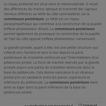
Le noyau prétectal est situé dans le mésencéphale. Il reçoit
des afférences du tractus optique et transmet des signaux
nerveux efférents au NEW du côté controlatéral, via la
commissure postérieure
. Le NEW est un noyau
parasympathique qui contribue à la constriction de la pupille
(réflexe photomoteur direct). La
commissure postérieure
permet également de provoquer la constriction de la pupille
de l'œil du côté opposé (réflexe photomoteur consensuel).
La glande pinéale, quant à elle, est une petite structure qui
s'étend vers l'arrière et vers le bas depuis la paroi
postérieure du troisième ventricule par l'intermédiaire d'un
pédoncule pinéal. La force de traction exercée par la glande
pinéale aspire une partie du troisième ventricule dans la
base du pédoncule. Cela donne naissance à un récessus
pinéal pris en sandwich entre les parois supérieure et
inférieure du pédoncule. La
commissure postérieure
vient
ainsi se loger dans la paroi inférieure de la base du
pédoncule pinéal.
La traduction est incorrecte ?
SIGNALER