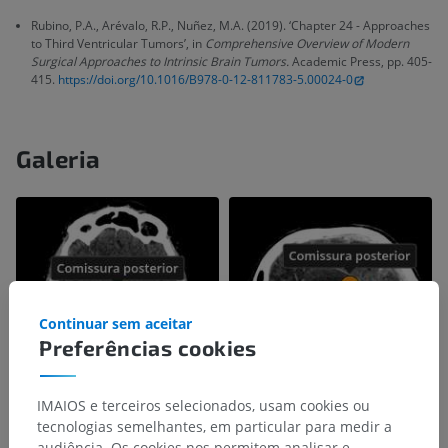
Rubino, P.A., Arévalo, R.P., Nuñez, M.A. (2019). ‘Chapter 24 - Approaches
to Third Ventricular Tumors’, in
Comprehensive Overview of Modern
Surgical Approaches to Intrinsic Brain Tumors.
Academic Press, pp. 405-
415.
https://doi.org/10.1016/B978-0-12-811783-5.00024-0
Galeria
Continuar sem aceitar
Preferências cookies
IMAIOS e terceiros selecionados, usam cookies ou
tecnologias semelhantes, em particular para medir a
audiência. Os cookies nos permitem analisar e