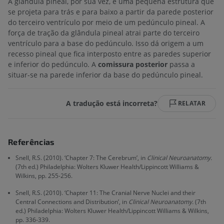
A glândula pineal, por sua vez, é uma pequena estrutura que
se projeta para trás e para baixo a partir da parede posterior
do terceiro ventrículo por meio de um pedúnculo pineal. A
força de tração da glândula pineal atrai parte do terceiro
ventrículo para a base do pedúnculo. Isso dá origem a um
recesso pineal que fica interposto entre as paredes superior
e inferior do pedúnculo. A
comissura posterior
passa a
situar-se na parede inferior da base do pedúnculo pineal.
A tradução está incorreta?
RELATAR
Referências
Snell, R.S. (2010). ‘Chapter 7: The Cerebrum’, in
Clinical Neuroanatomy.
(7th ed.) Philadelphia: Wolters Kluwer Health/Lippincott Williams &
Wilkins, pp. 255-256.
Snell, R.S. (2010). ‘Chapter 11: The Cranial Nerve Nuclei and their
Central Connections and Distribution’, in
Clinical Neuroanatomy.
(7th
ed.) Philadelphia: Wolters Kluwer Health/Lippincott Williams & Wilkins,
pp. 336-339.