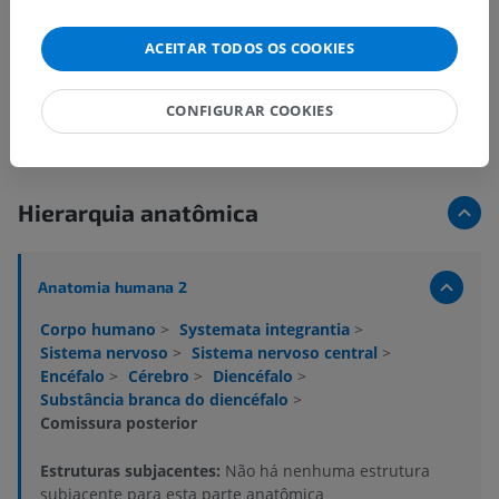
ACEITAR TODOS OS COOKIES
CONFIGURAR COOKIES
Hierarquia anatômica
Anatomia humana 2
Corpo humano
>
Systemata integrantia
>
Sistema nervoso
>
Sistema nervoso central
>
Encéfalo
>
Cérebro
>
Diencéfalo
>
Substância branca do diencéfalo
>
Comissura posterior
Estruturas subjacentes:
Não há nenhuma estrutura
subjacente para esta parte anatômica