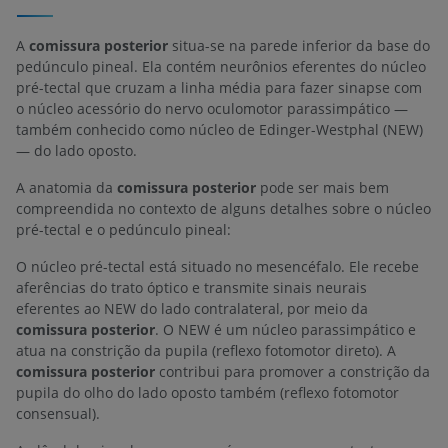
A
comissura posterior
situa-se na parede inferior da base do
pedúnculo pineal. Ela contém neurônios eferentes do núcleo
pré-tectal que cruzam a linha média para fazer sinapse com
o núcleo acessório do nervo oculomotor parassimpático —
também conhecido como núcleo de Edinger-Westphal (NEW)
— do lado oposto.
A anatomia da
comissura posterior
pode ser mais bem
compreendida no contexto de alguns detalhes sobre o núcleo
pré-tectal e o pedúnculo pineal:
O núcleo pré-tectal está situado no mesencéfalo. Ele recebe
aferências do trato óptico e transmite sinais neurais
eferentes ao NEW do lado contralateral, por meio da
comissura posterior
. O NEW é um núcleo parassimpático e
atua na constrição da pupila (reflexo fotomotor direto). A
comissura posterior
contribui para promover a constrição da
pupila do olho do lado oposto também (reflexo fotomotor
consensual).