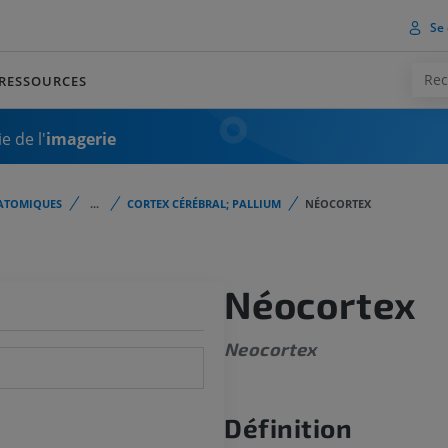
Se 
RESSOURCES
e de l'
imagerie
ATOMIQUES
...
CORTEX CÉRÉBRAL; PALLIUM
NÉOCORTEX
Néocortex
Neocortex
Définition