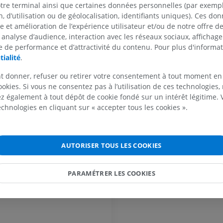
IRM du coude
otre terminal ainsi que certaines données personnelles (par exemple
IRM
IRM de hanche
 d’utilisation ou de géolocalisation, identifiants uniques). Ces don
IRM
PREMIUM
se et amélioration de l’expérience utilisateur et/ou de notre offre 
llium
PREMIUM
 analyse d’audience, interaction avec les réseaux sociaux, affichag
 de performance et d’attractivité du contenu. Pour plus d'informat
IRM de la main
tialité
.
IRM
IRM du genou
IRM
PREMIUM
t donner, refuser ou retirer votre consentement à tout moment en
PREMIUM
ookies. Si vous ne consentez pas à l’utilisation de ces technologies
Radiographies du membre
 également à tout dépôt de cookie fondé sur un intérêt légitime.
supérieur
Arthroscanner
technologies en cliquant sur « accepter tous les cookies ».
Radiographies
Arthroscanner
PREMIUM
PREMIUM
AUTORISER TOUS LES COOKIES
Membre supérieur
IRM de la chevi
Illustrations
l'arrière-pied
IRM
PARAMÉTRER LES COOKIES
PREMIUM
cerveau
PREMIUM
Artériographie du membre
supérieur
IRM de l’avant
Angiographie
IRM