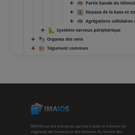
Partie basale du télenc
Noyaux de la base et s
Agrégations cellulaire
Système nerveux périphérique
Organes des sens
Tégument commun
IMAIOS est une entreprise qui vise à aider et à former les
soignants des humains et des animaux. Au service des