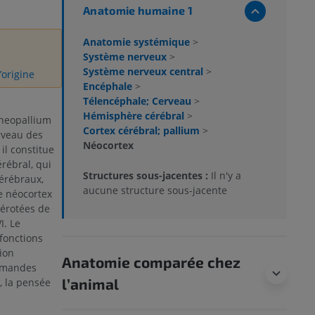
Anatomie humaine 1
Anatomie systémique
>
Système nerveux
>
Système nerveux central
>
’origine
Encéphale
>
Télencéphale; Cerveau
>
Hémisphère cérébral
>
 neopallium
Cortex cérébral; pallium
>
erveau des
Néocortex
il constitue
érébral, qui
Structures sous-jacentes :
Il n'y a
érébraux,
aucune structure sous-jacente
Le néocortex
érotées de
I. Le
fonctions
ion
Anatomie comparée chez
ommandes
l’animal
, la pensée