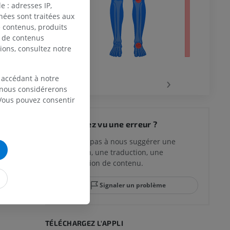
 : adresses IP,
nées sont traitées aux
de contenus, produits
e de contenus
ions, consultez notre
‹
›
 accédant à notre
, nous considérerons
 Vous pouvez consentir
 du genou
Vous avez vu une erreur ?
N’hésitez pas à nous suggérer une
correction, une traduction, une
lle et de
amélioration de contenu.
Signaler un problème
-pied
TÉLÉCHARGEZ L'APPLI