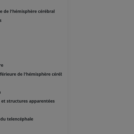
GRATUIT
PREMIUM
le de l'hémisphère cérébral
Visible human project
Angioscanner 
s
Photographies
inférieurs
TDM
PREMIUM
PREMIUM
Jambe (artères 
TDM
re
GRATUIT
férieure de l'hémisphère cérébral
Artériographi
inférieurs
m
Angiographie
GRATUIT
et structures apparentées
 du telencéphale