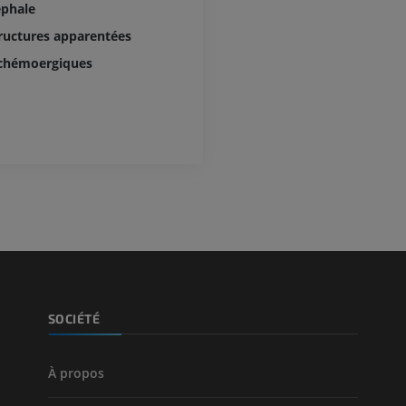
éphale
tructures apparentées
s chémoergiques
SOCIÉTÉ
À propos