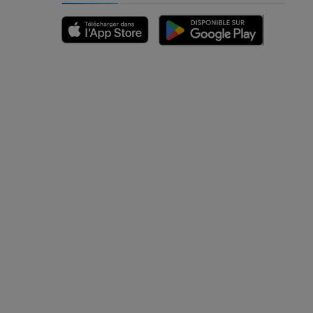
des membres
et os)
e des membres