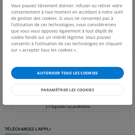
Vous pouvez librement donner, refuser ou retirer votre
Noyau olivaire supéro-médial
consentement à tout moment en accédant à notre outil
Noyaux péri-olivaires
de gestion des cookies. Si vous ne consentez pas à
l’utilisation de ces technologies, nous considérerons
que vous vous opposez également à tout dépôt de
cookie fondé sur un intérêt légitime. Vous pouvez
consentir à l’utilisation de ces technologies en cliquant
Traductions
sur « accepter tous les cookies ».
AUTORISER TOUS LES COOKIES
Vous avez vu une erreur ?
N’hésitez pas à nous suggérer une correction, une
PARAMÉTRER LES COOKIES
traduction, une amélioration de contenu.
Signaler un problème
TÉLÉCHARGEZ L'APPLI