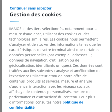
https://en.wikipedia.org/wiki/Superior_olivary_complex
(Accessed: 28
Continuer sans accepter
December 2024).
Gestion des cookies
IMAIOS et des tiers sélectionnés, notamment pour la
Hiérarchie anatomique
mesure d'audience, utilisent des cookies ou des
technologies similaires. Les cookies nous permettent
d’analyser et de stocker des informations telles que les
caractéristiques de votre terminal ainsi que certaines
Anatomie humaine 2
données personnelles (par exemple : adresses IP,
données de navigation, d’utilisation ou de
géolocalisation, identifiants uniques). Ces données sont
Anatomie humaine 1
traitées aux fins suivantes : analyse et amélioration de
Anatomie systémique
>
Système nerveux
>
l’expérience utilisateur et/ou de notre offre de
Système nerveux central
>
Encéphale
>
contenus, produits et services, mesure et analyse
Rhombencéphale
>
Métencéphale; pont et cervelet
>
d’audience, interaction avec les réseaux sociaux,
Pont
>
Tegmentum du pont
>
Substance grise
>
affichage de contenus personnalisés, mesure de
Noyau olivaire supérieur
performance et d’attractivité du contenu. Pour plus
d'informations, consultez notre
politique de
Structures sous-jacentes :
confidentialité
.
Noyau olivaire supéro-latéral