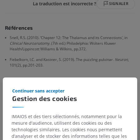
La traduction est incorrecte ?
SIGNALER
Références
Snell, R.S. (2010). ‘Chapter 12: The Thalamus and its Connections’, in
Clinical Neuroanatomy.
(7th ed.) Philadelphia: Wolters Kluwer
Health/Lippincott Williams & Wilkins, pp.372.
Fiebelkorn, I.C. and Kastner, S. (2019). The puzzling pulvinar.
Neuron
,
101(2), pp.201-203.
Galerie
Continuer sans accepter
Gestion des cookies
IMAIOS et des tiers sélectionnés, notamment pour la
mesure d'audience, utilisent des cookies ou des
technologies similaires. Les cookies nous permettent
d’analyser et de stocker des informations telles que les