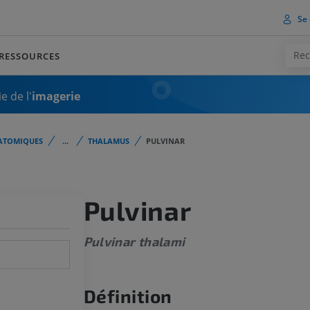
Se 
RESSOURCES
e de l'
imagerie
ATOMIQUES
...
THALAMUS
PULVINAR
Pulvinar
Pulvinar thalami
Définition