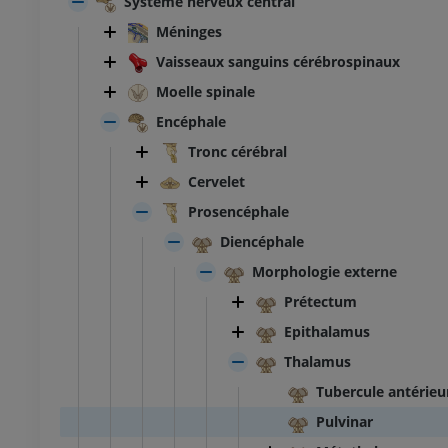
Système nerveux central
Méninges
Vaisseaux sanguins cérébrospinaux
Moelle spinale
Encéphale
Tronc cérébral
Cervelet
Prosencéphale
Diencéphale
Morphologie externe
Prétectum
Epithalamus
Thalamus
Tubercule antérieu
Pulvinar