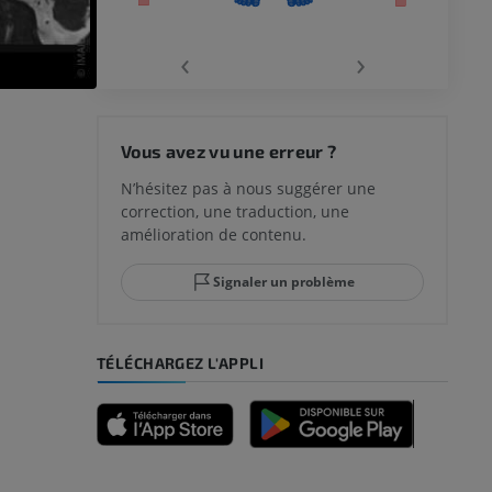
‹
›
 du genou
Vous avez vu une erreur ?
N’hésitez pas à nous suggérer une
correction, une traduction, une
lle et de
amélioration de contenu.
Signaler un problème
-pied
TÉLÉCHARGEZ L'APPLI
des membres