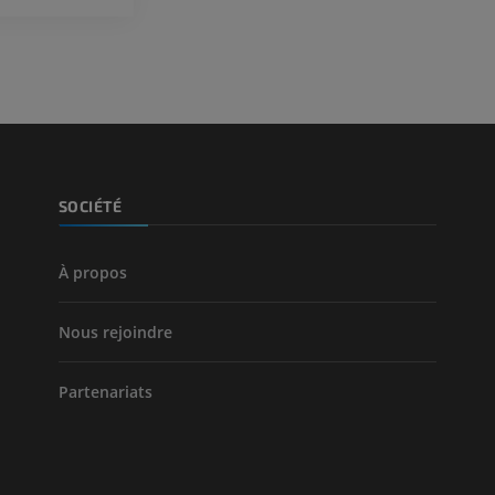
PREMIUM
PREMIUM
Jambe (artères 
TDM
GRATUIT
Artériographi
SOCIÉTÉ
inférieurs
Angiographie
GRATUIT
À propos
Nous rejoindre
Partenariats