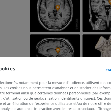
ookies
Con
électionnés, notamment pour la mesure d'audience, utilisent des c
s. Les cookies nous permettent d’analyser et de stocker des informa
otre terminal ainsi que certaines données personnelles (par exemple
 d’utilisation ou de géolocalisation, identifiants uniques). Ces don
se et amélioration de l’expérience utilisateur et/ou de notre offre 
 analyse d’audience, interaction avec les réseaux sociaux, affichag