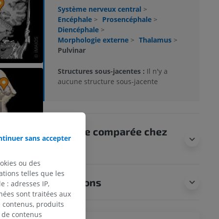
Système nerveux central
>
Encéphale
>
Prosencéphale
>
Diencéphale
>
Morphologie externe
>
Thalamus
>
Pulvinar
Structures sous-jacentes :
Il n'y a
aucune structure sous-jacente
Anatomie comparée chez
tinuer sans accepter
l’animal
ookies ou des
tions telles que les
Traductions
 : adresses IP,
nées sont traitées aux
de contenus, produits
e de contenus