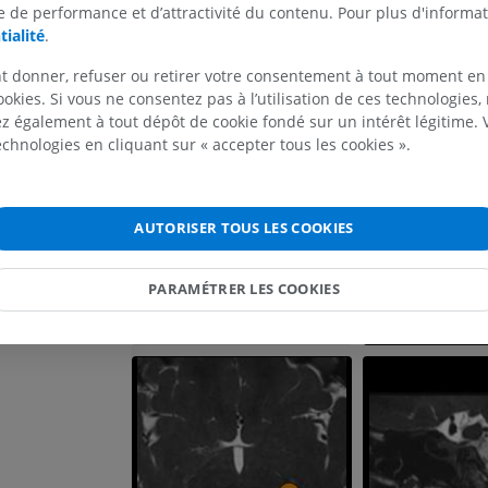
 de performance et d’attractivité du contenu. Pour plus d'informat
MEMBRE SUPÉRIEUR
MEMBRE INFÉRIEUR
tialité
.
IRM du membre supérieur
Membre inféri
t donner, refuser ou retirer votre consentement à tout moment en
IRM
Illustrations
ookies. Si vous ne consentez pas à l’utilisation de ces technologies
PREMIUM
PREMIUM
 également à tout dépôt de cookie fondé sur un intérêt légitime.
technologies en cliquant sur « accepter tous les cookies ».
IRM de l'épaule
Radiographies
IRM
inférieur
Radiographies
PREMIUM
AUTORISER TOUS LES COOKIES
GRATUIT
IRM du poignet
PARAMÉTRER LES COOKIES
IRM
IRM du membre
IRM
PREMIUM
PREMIUM
IRM du coude
IRM
IRM de hanche
IRM
PREMIUM
PREMIUM
IRM de la main