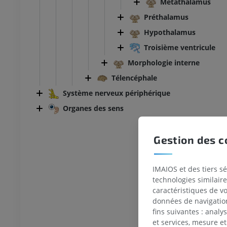
Métathalamus
Préthalamus
Hypothalamus
Troisième ventricule
Morphologie interne
Télencéphale
Système nerveux périphérique
Organes des sens
Gestion des c
IMAIOS et des tiers s
technologies similaire
caractéristiques de v
données de navigation,
fins suivantes : analy
et services, mesure et