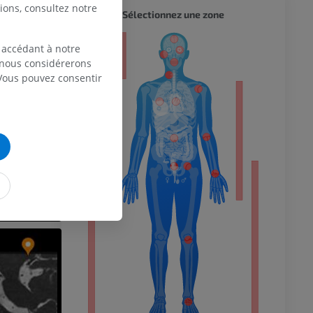
ions, consultez notre
CORPS 
Sélectionnez une zone
eur
 accédant à notre
, nous considérerons
 Vous pouvez consentir
 du membre
 inférieur