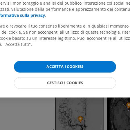
servizi, monitoraggio e analisi del pubblico, interazione coi social n
izzati, valutazione della performance e apprezzamento dei contenu
formativa sulla privacy
.
ARTO SUPERIORE
ARTO INFERIORE
tare o revocare il tuo consenso liberamente e in qualsiasi momento
dei cookie. Se non acconsenti all'utilizzo di queste tecnologie, ri
RMN dell'arto superiore
Arto inferiore
ookie basato su un interesse legittimo. Puoi acconsentire all'utiliz
RM
Illustrazioni
u "Accetta tutti".
PREMIUM
PREMIUM
RMN della spalla
Radiografia del
ACCETTA I COOKIES
RM
inferiore
Radiografie
PREMIUM
GESTISCI I COOKIES
GRATUITO
RMN del polso
RM
RMN dell’arto 
RM
PREMIUM
PREMIUM
RMN del gomito
RM
RMN dell'anca