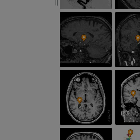
RM
PREMIUM
PREMIUM
RMN della mano
RM
RMN del ginoc
RM
PREMIUM
PREMIUM
Radiografia dell’arto
superiore
Artrografia TC 
Radiografie
Artrografia
PREMIUM
PREMIUM
Arto superiore
RMN della cavi
Illustrazioni
retropiede
RM
PREMIUM
PREMIUM
Arteriografia dell'arto
superiore
RMN dell’ava
Angiografia
RM
GRATUITO
PREMIUM