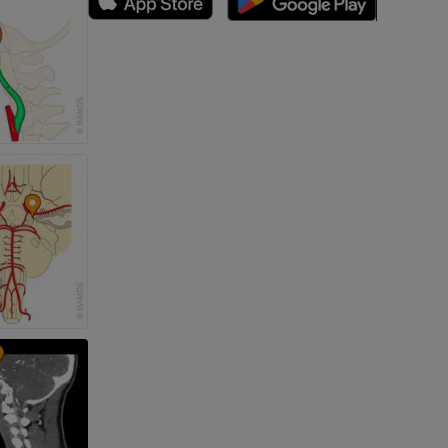
nferiore
a della gamba
l’arto