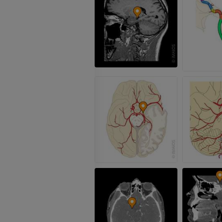
Visible Human Project
CTA dell’arto i
fotografie
TC
PREMIUM
PREMIUM
Arterie ed oss
TC
GRATUITO
Angiografia del
inferiore (DSA)
Angiografia
GRATUITO