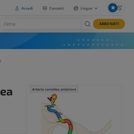
Accedi
Contatti
Lingue
ABBONATI
E
dea