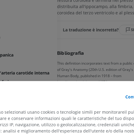
fessura coroidea e termina nel plesso 
distribuita all'ippocampo, alla fimbria, 
coroidea del terzo ventricolo e al ples
La traduzione è incorretta?
S
a
Bibliografia
mpanica
This definition incorporates text from a public
of Gray's Anatomy (20th U.S. edition of Gray'
arteria carotide interna
Human Body, published in 1918 – from
inferiore
http://www.bartleby.com/107/).
superiore
Cont
Galleria
teriore
so selezionati usano cookies o tecnologie simili per monitorareil pub
nteriore
re e conservare informazioni quali le caratteristiche del tuo dispos
rizzi IP, navigazione, utilizzo o geolocalizzazione, credenziali unich
media
ti: analisi e miglioramento dell'esperienza dell'utente e/o della nost