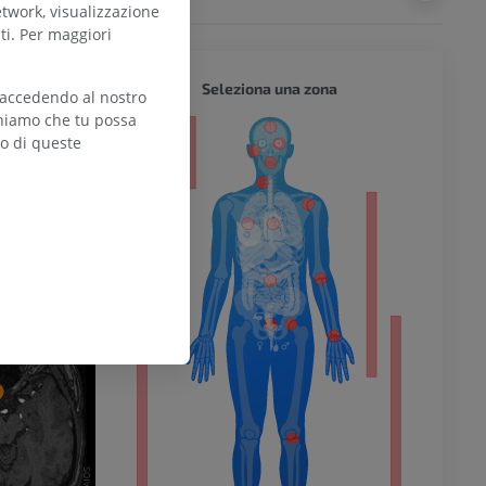
etwork, visualizzazione
ti. Per maggiori
CORPO 
Seleziona una zona
 accedendo al nostro
teniamo che tu possa
zo di queste
l’arto
inferiore