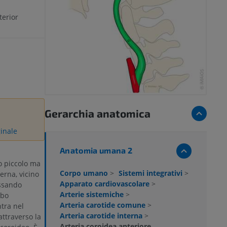
terior
Gerarchia anatomica
ginale
Anatomia umana 2
 piccolo ma
Corpo umano
>
Sistemi integrativi
>
erna, vicino
Apparato cardiovascolare
>
assando
Arterie sistemiche
>
obo
Arteria carotide comune
>
tra nel
Arteria carotide interna
>
attraverso la
Arteria coroidea anteriore