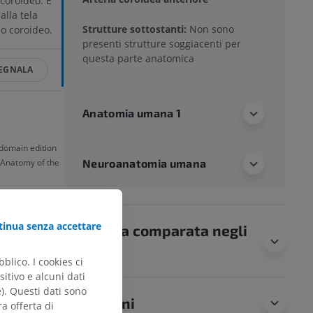
coroideo. È
alla tela
Strutture sottostanti:
Non sono
so coroideo.
presenti strutture soggiacenti per
questa parte anatomica
EGNALA
Anatomia umana 1
 domain edition
Neuroanatomia umana
s Anatomy of the
inua senza accettare
Anatomia comparata negli
animali
blico. I cookies ci
itivo e alcuni dati
e). Questi dati sono
Traduzioni
ra offerta di