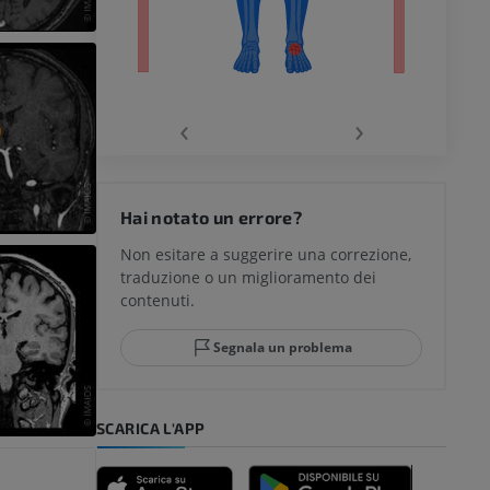
chio
‹
›
del ginocchio
Hai notato un errore?
Non esitare a suggerire una correzione,
traduzione o un miglioramento dei
glia e del
contenuti.
Segnala un problema
mpiede
SCARICA L'APP