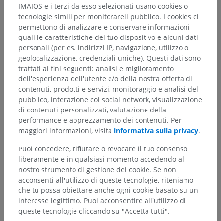
IMAIOS e i terzi da esso selezionati usano cookies o
Drake, R.L., Vogl, A.W. and Mitchell, A.W.M. (2009). ‘Chapter 7: Upper
tecnologie simili per monitorareil pubblico. I cookies ci
Limb’ in
Gray’s anatomy for Students.
(2nd ed.) Philadelphia PA 19103-
permettono di analizzare e conservare informazioni
2899: Elsevier, pp. 731-751.
quali le caratteristiche del tuo dispositivo e alcuni dati
Mitchell, B. and Whited, L. Anatomy, Shoulder and Upper Limb, Forearm
personali (per es. indirizzi IP, navigazione, utilizzo o
Muscles. [Updated 2022 Jun 14]. In:
StatPearls [Internet].
Treasure
geolocalizzazione, credenziali uniche). Questi dati sono
Island (FL): StatPearls Publishing; 2022 Jan-. Available from:
trattati ai fini seguenti: analisi e miglioramento
https://www.ncbi.nlm.nih.gov/books/NBK536975/
dell'esperienza dell'utente e/o della nostra offerta di
contenuti, prodotti e servizi, monitoraggio e analisi del
pubblico, interazione coi social network, visualizzazione
di contenuti personalizzati, valutazione della
Galleria
performance e apprezzamento dei contenuti. Per
maggiori informazioni, visita
informativa sulla privacy
.
Puoi concedere, rifiutare o revocare il tuo consenso
liberamente e in qualsiasi momento accedendo al
nostro strumento di gestione dei cookie. Se non
acconsenti all'utilizzo di queste tecnologie, riteniamo
che tu possa obiettare anche ogni cookie basato su un
interesse legittimo. Puoi acconsentire all'utilizzo di
queste tecnologie cliccando su "Accetta tutti".