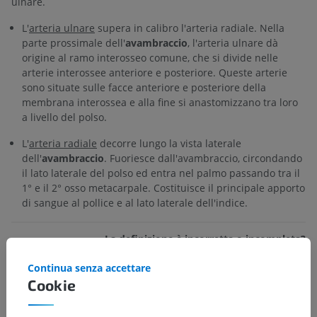
ulnare.
L'
arteria ulnare
supera in calibro l'arteria radiale. Nella
parte prossimale dell'
avambraccio
, l'arteria ulnare dà
origine al ramo interosseo comune, che si divide nelle
arterie interossee anteriore e posteriore. Queste arterie
sono situate sulle facce anteriore e posteriore della
membrana interossea e alla fine si anastomizzano tra loro
a livello del polso.
L'
arteria radiale
decorre lungo la vista laterale
dell'
avambraccio
. Fuoriesce dall'avambraccio, circondando
il lato laterale del polso ed entra nel palmo passando tra il
1° e il 2° osso metacarpale. Costituisce il principale apporto
di sangue al pollice e al lato laterale dell'indice.
La definizione è incorretta o incompleta?
SUGGERISCI UN CAMBIAMENTO
Continua senza accettare
Cookie
Bibliografia