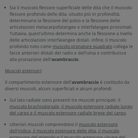
Sia il muscolo flessore superficiale delle dita che il muscolo
flessore profondo delle dita, situato più in profondità,
determinano la flessione del polso e la flessione delle
articolazioni metacarpofalangee e interfalangee prossimali.
Tuttavia, quest'ultimo determina anche la flessione a livello
delle articolazioni interfalangee distali. Infine, il muscolo
profondo noto come
muscolo pronatore quadrato
collega le
facce anteriori distali del radio e dell'ulna e contribuisce
alla pronazione dell'
avambraccio
.
Muscoli estensori
:
Il compartimento estensore dell'
avambraccio
è costituito da
diversi muscoli, alcuni superficiali e alcuni profondi.
Sul lato radiale sono presenti tre muscoli principali: il
muscolo brachiodorsale, il muscolo estensore radiale lungo
del carpo e il muscolo estensore radiale breve del carpo
.
Ulteriori muscoli comprendono il
muscolo estensore
dell'indice, il muscolo estensore delle dita, il muscolo
estensore del mignolo e il muscolo estensore ulnare del