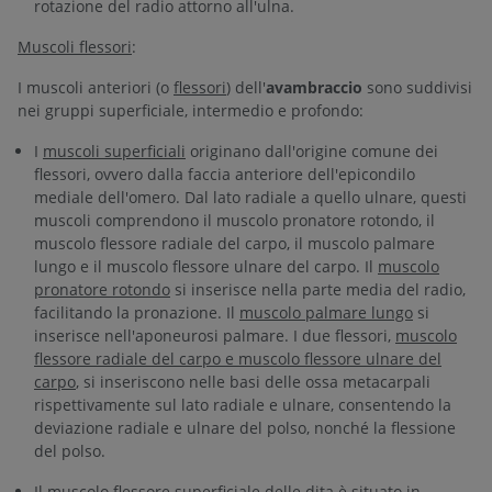
rotazione del radio attorno all'ulna.
Muscoli flessori
:
I muscoli anteriori (o
flessori
) dell'
avambraccio
sono suddivisi
nei gruppi superficiale, intermedio e profondo:
I
muscoli superficiali
originano dall'origine comune dei
flessori, ovvero dalla faccia anteriore dell'epicondilo
mediale dell'omero. Dal lato radiale a quello ulnare, questi
muscoli comprendono il muscolo pronatore rotondo, il
muscolo flessore radiale del carpo, il muscolo palmare
lungo e il muscolo flessore ulnare del carpo. Il
muscolo
pronatore rotondo
si inserisce nella parte media del radio,
facilitando la pronazione. Il
muscolo palmare lungo
si
inserisce nell'aponeurosi palmare. I due flessori,
muscolo
flessore radiale del carpo e muscolo flessore ulnare del
carpo
, si inseriscono nelle basi delle ossa metacarpali
rispettivamente sul lato radiale e ulnare, consentendo la
deviazione radiale e ulnare del polso, nonché la flessione
del polso.
Il
muscolo flessore superficiale delle dita
è situato in