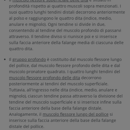
profondità rispetto ai quattro muscoli sopra menzionati. I
suoi quattro lunghi tendini distali decorrono anteriormente
al polso e raggiungono le quattro dita (indice, medio,
anulare e mignolo). Ogni tendine si divide in due,
consentendo al tendine del muscolo profondo di passarvi
attraverso. Il tendine diviso si riunisce poi e si inserisce
sulla faccia anteriore della falange media di ciascuna delle
quattro dita.
Il
gruppo profondo
è costituito dal muscolo flessore lungo
del pollice, dal muscolo flessore profondo delle dita e dal
muscolo pronatore quadrato. I quattro lunghi tendini del
muscolo flessore profondo delle dita
decorrono
posteriormente ai tendini del muscolo superficiale.
Tuttavia, all'ingresso nelle dita (indice, medio, anulare e
mignolo), ciascun tendine passa attraverso la divisione del
tendine del muscolo superficiale e si inserisce infine sulla
faccia anteriore della base della falange distale.
Analogamente, il
muscolo flessore lungo del pollice
si
inserisce sulla faccia anteriore della base della falange
distale del pollice.