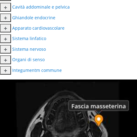
Cavità addominale e pelvica
Ghiandole endocrine
Apparato cardiovascolare
Sistema linfatico
Sistema nervoso
Organi di senso
Integumentm commune