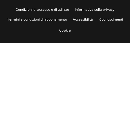
Condizioni di accesso e di utilizzo
Informativa sulla privacy
Termini e condizioni di abbonamento
Accessibilità
Riconoscimenti
Cookie