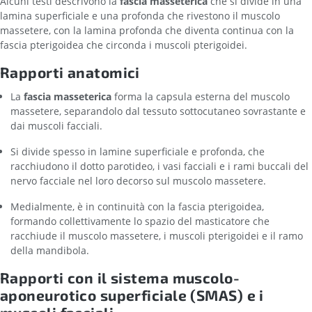
Alcuni testi descrivono la
fascia masseterica
che si divide in una
lamina superficiale e una profonda che rivestono il muscolo
massetere, con la lamina profonda che diventa continua con la
fascia pterigoidea che circonda i muscoli pterigoidei.
Rapporti anatomici
La
fascia masseterica
forma la capsula esterna del muscolo
massetere, separandolo dal tessuto sottocutaneo sovrastante e
dai muscoli facciali.
Si divide spesso in lamine superficiale e profonda, che
racchiudono il dotto parotideo, i vasi facciali e i rami buccali del
nervo facciale nel loro decorso sul muscolo massetere.
Medialmente, è in continuità con la fascia pterigoidea,
formando collettivamente lo spazio del masticatore che
racchiude il muscolo massetere, i muscoli pterigoidei e il ramo
della mandibola.
Rapporti con il sistema muscolo-
aponeurotico superficiale (SMAS) e i