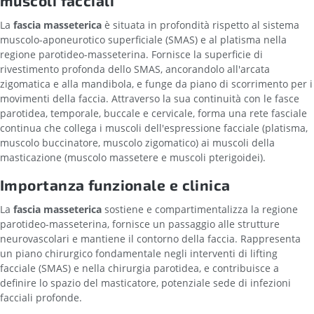
muscoli facciali
La
fascia masseterica
è situata in profondità rispetto al sistema
muscolo-aponeurotico superficiale (SMAS) e al platisma nella
regione parotideo-masseterina. Fornisce la superficie di
rivestimento profonda dello SMAS, ancorandolo all'arcata
zigomatica e alla mandibola, e funge da piano di scorrimento per i
movimenti della faccia. Attraverso la sua continuità con le fasce
parotidea, temporale, buccale e cervicale, forma una rete fasciale
continua che collega i muscoli dell'espressione facciale (platisma,
muscolo buccinatore, muscolo zigomatico) ai muscoli della
masticazione (muscolo massetere e muscoli pterigoidei).
Importanza funzionale e clinica
La
fascia masseterica
sostiene e compartimentalizza la regione
parotideo-masseterina, fornisce un passaggio alle strutture
neurovascolari e mantiene il contorno della faccia. Rappresenta
un piano chirurgico fondamentale negli interventi di lifting
facciale (SMAS) e nella chirurgia parotidea, e contribuisce a
definire lo spazio del masticatore, potenziale sede di infezioni
facciali profonde.