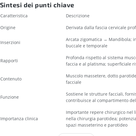
Sintesi dei punti chiave
Caratteristica
Descrizione
Origine
Derivata dalla fascia cervicale pr
Arcata zigomatica → Mandibola; in 
Inserzioni
buccale e temporale
Profonda rispetto al sistema musco
Rapporti
faccia e al platisma; superficiale 
Muscolo massetere, dotto parotideo
Contenuto
facciale
Sostiene le strutture facciali, for
Funzione
contribuisce al compartimento del
Importante repere chirurgico nel li
Importanza clinica
nella chirurgia parotidea; potenzial
spazi masseterino e parotideo