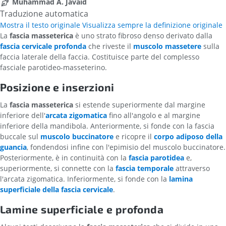
Muhammad A. Javaid
Traduzione automatica
Mostra il testo originale
Visualizza sempre la definizione originale
La
fascia masseterica
è uno strato fibroso denso derivato dalla
fascia cervicale profonda
che riveste il
muscolo massetere
sulla
faccia laterale della faccia. Costituisce parte del complesso
fasciale parotideo-masseterino.
Posizione e inserzioni
La
fascia masseterica
si estende superiormente dal margine
inferiore dell'
arcata zigomatica
fino all'angolo e al margine
inferiore della mandibola. Anteriormente, si fonde con la fascia
buccale sul
muscolo buccinatore
e ricopre il
corpo adiposo della
guancia
, fondendosi infine con l'epimisio del muscolo buccinatore.
Posteriormente, è in continuità con la
fascia parotidea
e,
superiormente, si connette con la
fascia temporale
attraverso
l'arcata zigomatica. Inferiormente, si fonde con la
lamina
superficiale della fascia cervicale
.
Lamine superficiale e profonda