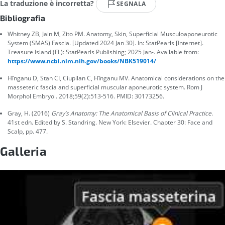
La traduzione è incorretta?
SEGNALA
Bibliografia
Whitney ZB, Jain M, Zito PM. Anatomy, Skin, Superficial Musculoaponeurotic
System (SMAS) Fascia. [Updated 2024 Jan 30]. In: StatPearls [Internet].
Treasure Island (FL): StatPearls Publishing; 2025 Jan-. Available from:
https://www.ncbi.nlm.nih.gov/books/NBK519014/
Hînganu D, Stan CI, Ciupilan C, Hînganu MV. Anatomical considerations on the
masseteric fascia and superficial muscular aponeurotic system. Rom J
Morphol Embryol. 2018;59(2):513-516. PMID: 30173256.
Gray, H. (2016)
Gray’s Anatomy: The Anatomical Basis of Clinical Practice
.
41st edn. Edited by S. Standring. New York: Elsevier. Chapter 30: Face and
Scalp, pp. 477.
Galleria