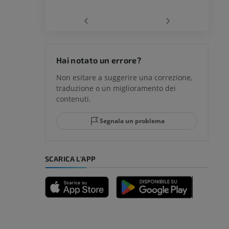
‹
›
del ginocchio
Hai notato un errore?
Non esitare a suggerire una correzione,
traduzione o un miglioramento dei
glia e del
contenuti.
Segnala un problema
mpiede
SCARICA L'APP
nferiore