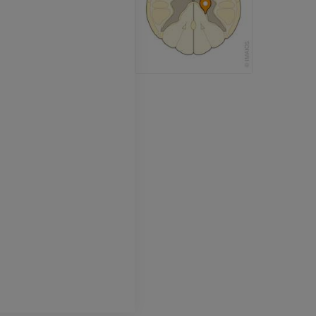
RM
PREMIUM
PREMIUM
Radiografia dell’arto
superiore
Artrografia TC 
Radiografie
Artrografia
PREMIUM
PREMIUM
Arto superiore
RMN della cavi
Illustrazioni
retropiede
RM
PREMIUM
PREMIUM
Arteriografia dell'arto
superiore
RMN dell’ava
Angiografia
RM
GRATUITO
PREMIUM
Visible Human Project
CTA dell’arto i
fotografie
TC
PREMIUM
PREMIUM