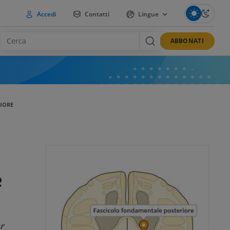
Accedi
Contatti
Lingue
ABBONATI
IORE
e
r