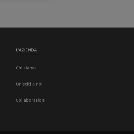
Arterie ed oss
TC
GRATUITO
Angiografia del
inferiore (DSA)
L'AZIENDA
Angiografia
GRATUITO
Chi siamo
Unisciti a noi
Collaborazioni