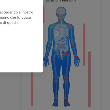
Seleziona una zona
EGNALA
 accedendo al nostro
teniamo che tu possa
zo di queste
0: Spinal cord:
e anatomical
l’arto
: Elsevier, pp.
n 01]. In:
 Commons
e from:
inferiore
i
chio