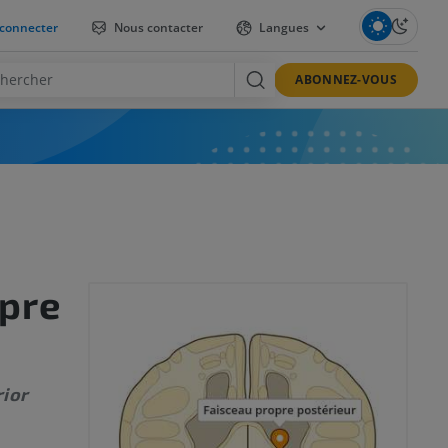
connecter
Nous contacter
Langues
ABONNEZ-VOUS
opre
rior