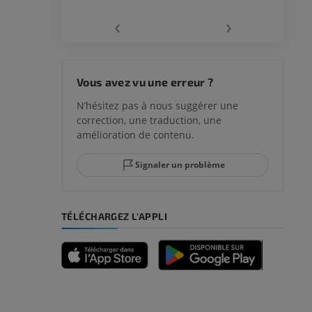
‹
›
 du genou
Vous avez vu une erreur ?
N’hésitez pas à nous suggérer une
correction, une traduction, une
lle et de
amélioration de contenu.
Signaler un problème
-pied
TÉLÉCHARGEZ L'APPLI
des membres