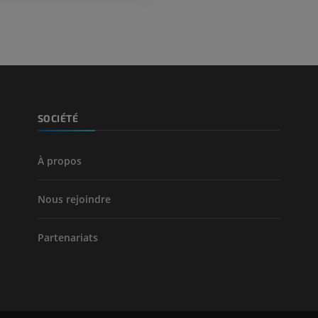
PREMIUM
Jambe (artères 
TDM
GRATUIT
Artériographi
SOCIÉTÉ
inférieurs
Angiographie
GRATUIT
À propos
Nous rejoindre
Partenariats