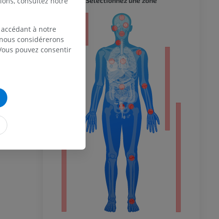
Sélectionnez une zone
ions, consultez notre
er 20: Spinal
atomy The
eur
 accédant à notre
st ed.) New
, nous considérerons
 Vous pouvez consentir
8 Jun 01]. In:
ive Commons
 du membre
lable from:
iculi
 inférieur