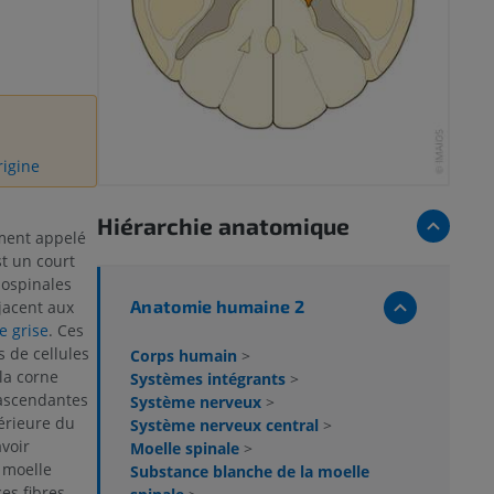
rigine
Hiérarchie anatomique
ment appelé
st un court
iospinales
Anatomie humaine 2
djacent aux
e grise
. Ces
 de cellules
Corps humain
>
la corne
Systèmes intégrants
>
 ascendantes
Système nerveux
>
érieure du
Système nerveux central
>
voir
Moelle spinale
>
 moelle
Substance blanche de la moelle
ces fibres