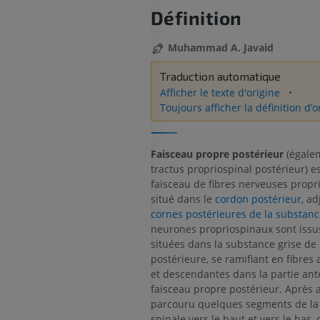
Définition
Muhammad A. Javaid
Traduction automatique
Afficher le texte d'origine
Toujours afficher la définition d’o
Faisceau propre postérieur
(égale
tractus propriospinal postérieur) e
faisceau de fibres nerveuses propr
situé dans le
cordon postérieur
, a
cornes postérieures de la substanc
neurones propriospinaux sont issus
situées dans la substance grise de 
postérieure, se ramifiant en fibres
et descendantes dans la partie ant
faisceau propre postérieur. Après a
parcouru quelques segments de la
spinale vers le haut et vers le bas, 