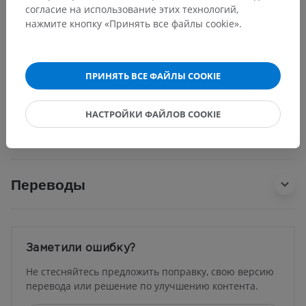
согласие на использование этих технологий,
Основные структуры:
Нет анатомических терминов,
нажмите кнопку «Принять все файлы cookie».
относящихся к этой части тела
ПРИНЯТЬ ВСЕ ФАЙЛЫ COOKIE
Анатомия человека 1
НАСТРОЙКИ ФАЙЛОВ COOKIE
Нейроанатомия человека
Переводы
Заметили ошибку?
Не стесняйтесь предложить поправку, свою версию
перевода или решение по улучшению контента.