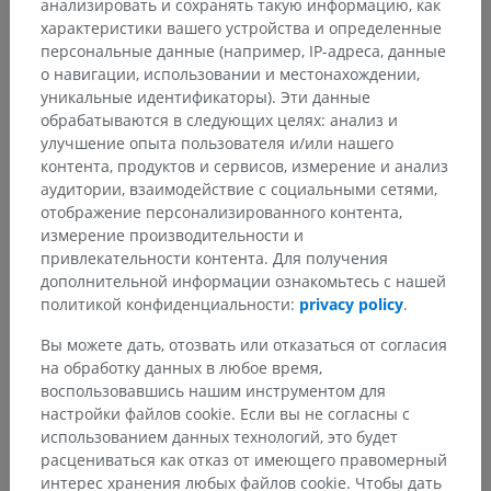
анализировать и сохранять такую информацию, как
характеристики вашего устройства и определенные
персональные данные (например, IP-адреса, данные
о навигации, использовании и местонахождении,
уникальные идентификаторы). Эти данные
обрабатываются в следующих целях: анализ и
улучшение опыта пользователя и/или нашего
контента, продуктов и сервисов, измерение и анализ
аудитории, взаимодействие с социальными сетями,
отображение персонализированного контента,
измерение производительности и
привлекательности контента. Для получения
Анатомическая иерархия
дополнительной информации ознакомьтесь с нашей
политикой конфиденциальности:
privacy policy
.
Анатомия человека 2
Вы можете дать, отозвать или отказаться от согласия
на обработку данных в любое время,
Человеческое тело
>
Systemata integrantia
>
воспользовавшись нашим инструментом для
Нервная система
>
настройки файлов cookie. Если вы не согласны с
Центральная нервная система
>
Спинной мозг
>
использованием данных технологий, это будет
Substantia alba medullae spinalis
>
расцениваться как отказ от имеющего правомерный
Задний канатик
>
Задний собственный пучок
интерес хранения любых файлов cookie. Чтобы дать