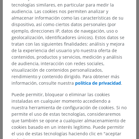
tecnologías similares, en particular para medir la
Galería
audiencia. Las cookies nos permiten analizar y
almacenar información como las características de su
dispositivo, así como ciertos datos personales (por
ejemplo, direcciones IP, datos de navegación, uso o
geolocalización, identificadores únicos). Estos datos se
tratan con las siguientes finalidades: análisis y mejora
de la experiencia del usuario y/o nuestra oferta de
contenidos, productos y servicios, medición y análisis
de audiencia, interacción con redes sociales,
visualización de contenidos personalizados,
rendimiento y contenido dirigido. Para obtener más
información, consulte nuestra
política de privacidad
.
Puede permitir, bloquear o eliminar las cookies
Jerarquía anatómica
instaladas en cualquier momento accediendo a
nuestra herramienta de configuración de cookies. Si no
permite el uso de estas tecnologías, consideraremos
Anatomía humana 2
que también se opone a cualquier almacenamiento de
cookies basado en un interés legítimo. Puede permitir
Cuerpo humano
>
Sistemas integradores
>
el uso de estas tecnologías haciendo clic en "aceptar
Sistema nervioso
>
Sistema nervioso central
>