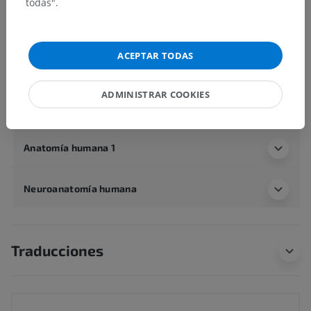
todas".
Médula espinal
>
Sustancia blanca de la médula espinal
>
Funículo posterior
>
Fascículo propio posterior
ACEPTAR TODAS
Estructuras subyacentes:
No hay estructuras
subyacentes correspondientes para esta parte
ADMINISTRAR COOKIES
anatómica
Anatomía humana 1
Neuroanatomía humana
Traducciones