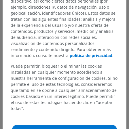
dispositivo, así como ciertos datos personales (por
ejemplo, direcciones IP, datos de navegación, uso o
geolocalización, identificadores únicos). Estos datos se
tratan con las siguientes finalidades: análisis y mejora
de la experiencia del usuario y/o nuestra oferta de
contenidos, productos y servicios, medición y análisis
de audiencia, interacción con redes sociales,
visualización de contenidos personalizados,
Jerarquía anatómica
rendimiento y contenido dirigido. Para obtener más
información, consulte nuestra
política de privacidad
.
Puede permitir, bloquear o eliminar las cookies
Anatomía humana 2
instaladas en cualquier momento accediendo a
Cuerpo humano
>
Sistemas integradores
>
nuestra herramienta de configuración de cookies. Si no
Sistema nervioso
>
Sistema nervioso central
>
permite el uso de estas tecnologías, consideraremos
Médula espinal
>
que también se opone a cualquier almacenamiento de
Sustancia blanca de la médula espinal
>
cookies basado en un interés legítimo. Puede permitir
Funículo lateral
>
Fascículo lateral propio
el uso de estas tecnologías haciendo clic en "aceptar
todas".
Estructuras subyacentes:
No hay estructuras
subyacentes correspondientes para esta parte
anatómica