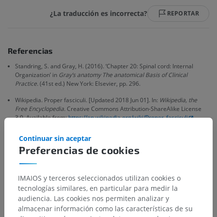
¿La traducción es incorrecta?
REPORTAR
Referencias
Standring, S. and Gray, H. (2016). ‘Chapter 20: Spinal cord: Internal
Organization’ in
Gray’s anatomy The anatomical Basis of Clinical
Practice.
(41st ed.) New York: Elsevier, pp. 296.
Wikipedia. Proper fasciculi. [Updated 2018 Jun 01]. In:
Wikipedia, the
Free Encyclopedia.
Creative Commons Attribution-ShareAlike License
3.0. Available from:
https://en.wikipedia.org/wiki/Proper_fasciculi
Continuar sin aceptar
Preferencias de cookies
Galería
IMAIOS y terceros seleccionados utilizan cookies o
tecnologías similares, en particular para medir la
audiencia. Las cookies nos permiten analizar y
almacenar información como las características de su