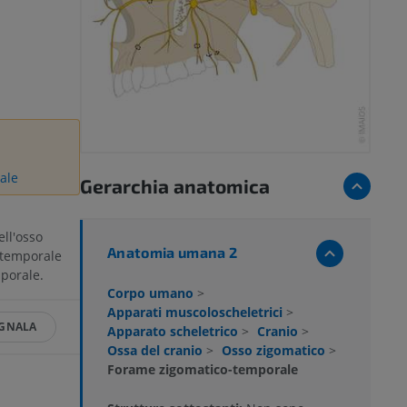
ale
Gerarchia anatomica
ell'osso
Anatomia umana 2
-temporale
porale.
Corpo umano
>
Apparati muscoloscheletrici
>
GNALA
Apparato scheletrico
>
Cranio
>
Ossa del cranio
>
Osso zigomatico
>
Forame zigomatico-temporale