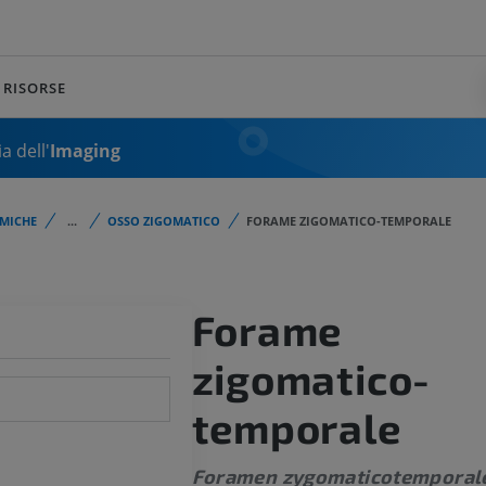
RISORSE
a dell'
Imaging
MICHE
...
OSSO ZIGOMATICO
FORAME ZIGOMATICO-TEMPORALE
Forame
zigomatico-
temporale
Foramen zygomaticotemporal