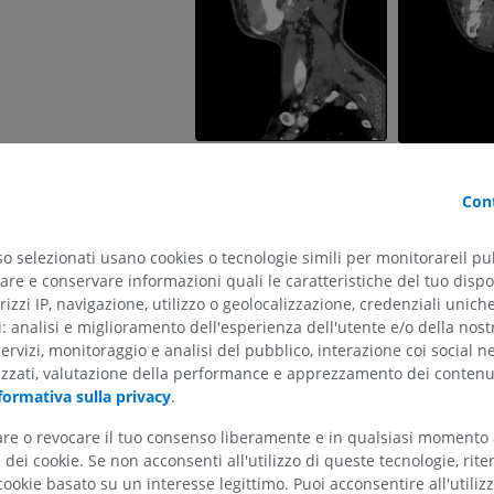
RMN della spalla
Radiografia del
RM
inferiore
Radiografie
PREMIUM
GRATUITO
RMN del polso
RM
RMN dell’arto 
RM
PREMIUM
PREMIUM
Cont
RMN del gomito
RM
RMN dell'anca
RM
so selezionati usano cookies o tecnologie simili per monitorareil pub
PREMIUM
re e conservare informazioni quali le caratteristiche del tuo dispos
PREMIUM
rizzi IP, navigazione, utilizzo o geolocalizzazione, credenziali unich
RMN della mano
ti: analisi e miglioramento dell'esperienza dell'utente e/o della nost
RM
RMN del ginoc
servizi, monitoraggio e analisi del pubblico, interazione coi social n
RM
PREMIUM
izzati, valutazione della performance e apprezzamento dei contenu
PREMIUM
formativa sulla privacy
.
Radiografia dell’arto
tare o revocare il tuo consenso liberamente e in qualsiasi momento
superiore
Artrografia TC 
dei cookie. Se non acconsenti all'utilizzo di queste tecnologie, ri
Radiografie
Artrografia
ookie basato su un interesse legittimo. Puoi acconsentire all'utiliz
PREMIUM
PREMIUM