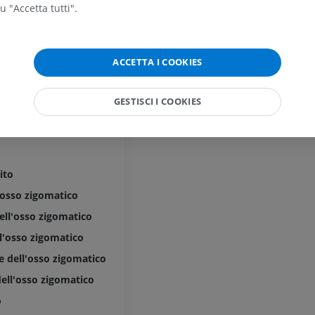
u "Accetta tutti".
Arto superiore
RMN della cavi
Illustrazioni
retropiede
RM
ACCETTA I COOKIES
PREMIUM
PREMIUM
Arteriografia dell'arto
GESTISCI I COOKIES
superiore
RMN dell’ava
Angiografia
RM
GRATUITO
PREMIUM
ito
Visible Human Project
CTA dell’arto i
fotografie
TC
l'osso zigomatico
PREMIUM
PREMIUM
ell'osso zigomatico
ll'osso zigomatico
Arterie ed oss
 dell'osso zigomatico
TC
GRATUITO
dell'osso zigomatico
o
Angiografia del