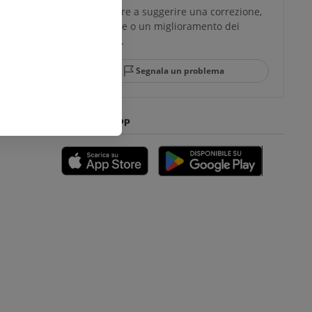
Non esitare a suggerire una correzione,
traduzione o un miglioramento dei
glia e del
contenuti.
Segnala un problema
mpiede
SCARICA L'APP
nferiore
a della gamba
l’arto