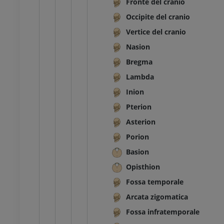
Fronte del cranio
Occipite del cranio
Vertice del cranio
Nasion
Bregma
Lambda
Inion
Pterion
Asterion
Porion
Basion
TARSO-PIEDE
Opisthion
l ginocchio
RMN dell’astragalo
Fossa temporale
RM
Arcata zigomatica
UM
PREMIUM
Fossa infratemporale