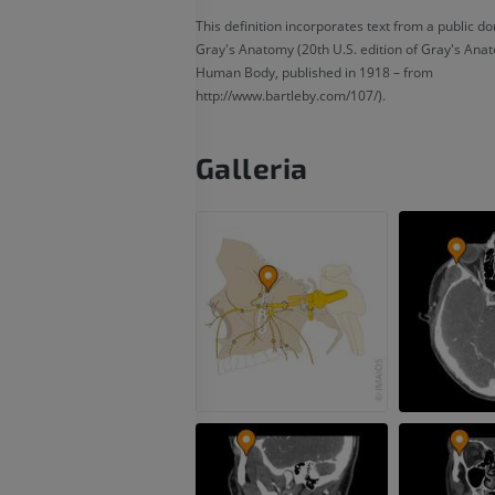
This definition incorporates text from a public do
Gray's Anatomy (20th U.S. edition of Gray's Anat
Human Body, published in 1918 – from
http://www.bartleby.com/107/).
Galleria
ARTO SUPERIORE
ARTO INFERIORE
RMN dell'arto superiore
Arto inferiore
RM
Illustrazioni
PREMIUM
PREMIUM