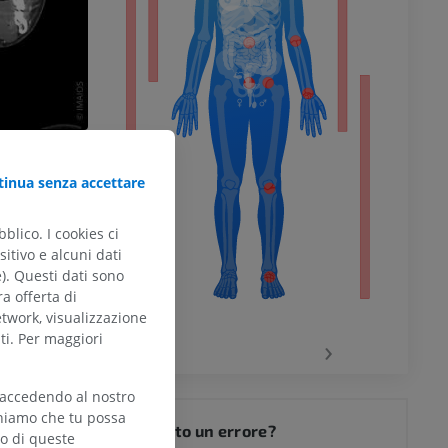
l’arto
inferiore
inua senza accettare
blico. I cookies ci
itivo e alcuni dati
e). Questi dati sono
ra offerta di
chio
etwork, visualizzazione
ti. Per maggiori
‹
›
 accedendo al nostro
del ginocchio
teniamo che tu possa
Hai notato un errore?
zo di queste