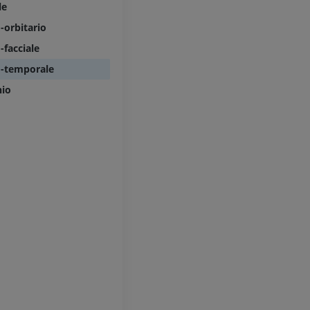
le
inferiore (DSA)
Angiografia
-orbitario
GRATUITO
facciale
o-temporale
nio