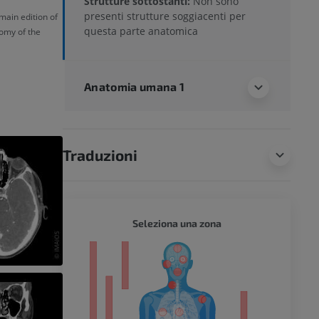
Strutture sottostanti:
Non sono
presenti strutture soggiacenti per
main edition of
questa parte anatomica
omy of the
Anatomia umana 1
Traduzioni
CORPO 
Seleziona una zona