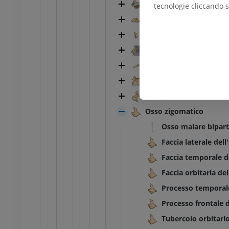
Osso etmoidale
tecnologie cliccando s
Turbinato inferiore
Osso lacrimale
Osso nasale
Vomere
Mascella
Osso palatino
Osso zigomatico
Osso malare bipart
Faccia laterale del
Faccia temporale d
Faccia orbitaria de
Processo temporale
Processo frontale 
Tubercolo orbitari