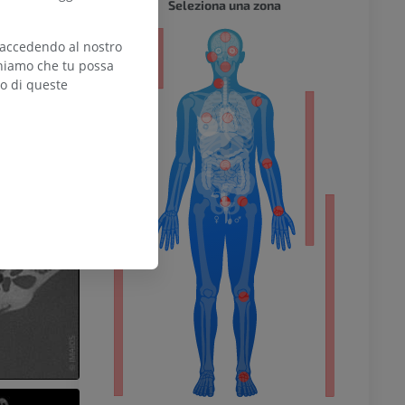
CORPO 
Seleziona una zona
 accedendo al nostro
teniamo che tu possa
zo di queste
l’arto
inferiore
chio