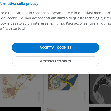
ARTO SUPERIORE
ARTO INFERIORE
formativa sulla privacy
.
tare o revocare il tuo consenso liberamente e in qualsiasi momento
RMN dell'arto superiore
Arto inferiore
RM
Illustrazioni
dei cookie. Se non acconsenti all'utilizzo di queste tecnologie, ri
ookie basato su un interesse legittimo. Puoi acconsentire all'utiliz
PREMIUM
PREMIUM
u "Accetta tutti".
RMN della spalla
Radiografia del
RM
inferiore
Radiografie
PREMIUM
ACCETTA I COOKIES
GRATUITO
RMN del polso
GESTISCI I COOKIES
RM
RMN dell’arto 
RM
PREMIUM
PREMIUM
RMN del gomito
RM
RMN dell'anca
RM
PREMIUM
PREMIUM
RMN della mano
RM
RMN del ginoc