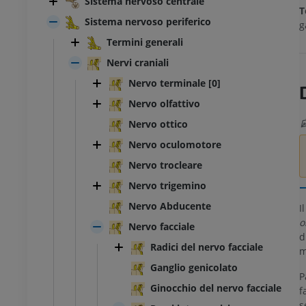
Sistema nervoso centrale
T
Sistema nervoso periferico
g
Termini generali
Nervi craniali
Nervo terminale [0]
Nervo olfattivo
Nervo ottico
Nervo oculomotore
Nervo trocleare
Nervo trigemino
Nervo Abducente
I
o
Nervo facciale
d
Radici del nervo facciale
m
Ganglio genicolato
P
Ginocchio del nervo facciale
f
s