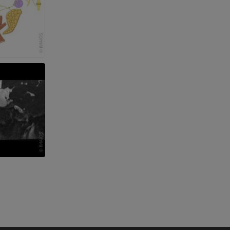
a della gamba
l’arto