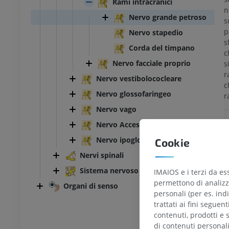
Rami intracranici
n
Nervo grande petroso
s
p
Nervo stapedio
s
Corda del timpano
c
Nervo facciale proprio
s
r
Nervo vestibolococleare
c
Nervo glossofaringeo
r
Nervo vago
Nervo Accessorio
Nervo ipoglosso
Cookie
Nervi spinali
B
Sistema nervoso autonomo
IMAIOS e i terzi da es
T
permettono di analizza
Organi di senso
o
personali (per es. indi
trattati ai fini seguen
contenuti, prodotti e 
di contenuti personal