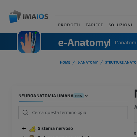
PRODOTTI
TARIFFE
SOLUZIONI
e-Anatomy
L'anatomi
HOME
E-ANATOMY
STRUTTURE ANATO
NEUROANATOMIA UMANA
HNA
N
Sistema nervoso
S