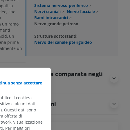
Sistema nervoso periferico
>
mpatico
Nervi craniali
>
Nervo facciale
>
ideo, che
Rami intracranici
>
o
Nervo grande petroso
da un ramo
amenti
Strutture sottostanti:
old, un
Nervo del canale pterigoideo
pena prima
eralmente un
Anatomia comparata negli
animali
inua senza accettare
blico. I cookies ci
Traduzioni
0th U.S. edition
itivo e alcuni dati
by.com/107/).
e). Questi dati sono
ra offerta di
etwork, visualizzazione
ti. Per maggiori