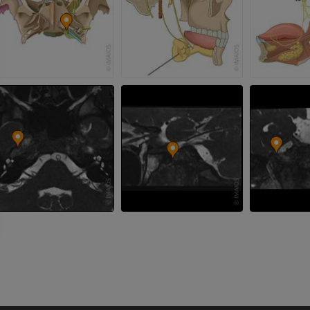
Arterie ed oss
TC
GRATUITO
Angiografia del
inferiore (DSA)
Angiografia
GRATUITO