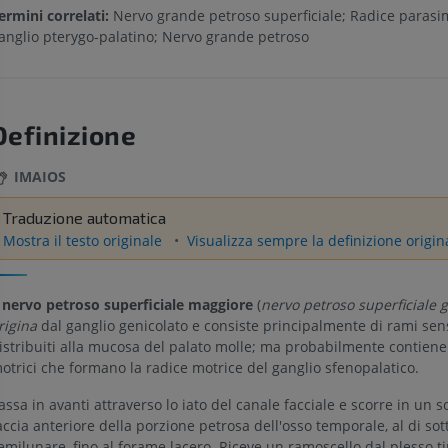
ermini correlati:
Nervo grande petroso superficiale; Radice parasi
anglio pterygo-palatino; Nervo grande petroso
Definizione
IMAIOS
Traduzione automatica
Mostra il testo originale
Visualizza sempre la definizione origin
l
nervo petroso superficiale maggiore
(
nervo petroso superficiale 
rigina
dal ganglio genicolato e consiste principalmente di rami sens
istribuiti alla mucosa del palato molle; ma probabilmente contiene
otrici che formano la radice motrice del ganglio sfenopalatico.
assa in avanti attraverso lo iato del canale facciale e scorre in un s
accia anteriore della porzione petrosa dell'osso temporale, al di sot
emilunare, fino al forame lacero. Riceve un ramoscello dal plesso 