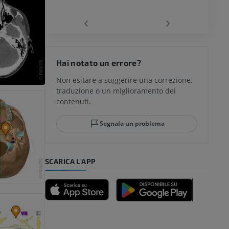
‹
›
del ginocchio
Hai notato un errore?
Non esitare a suggerire una correzione,
traduzione o un miglioramento dei
glia e del
contenuti.
Segnala un problema
mpiede
SCARICA L'APP
nferiore