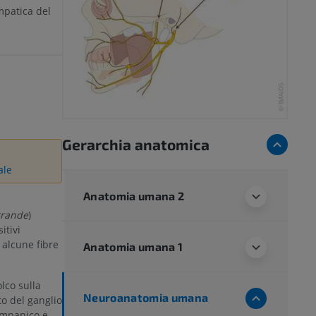
mpatica del
Gerarchia anatomica
ale
Anatomia umana 2
grande
)
itivi
 alcune fibre
Anatomia umana 1
olco sulla
Neuroanatomia umana
to del ganglio
timpanico e