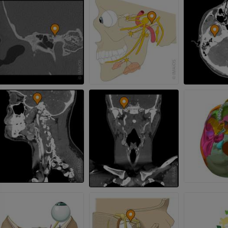
RM
PREMIUM
PREMIUM
Radiografia dell’arto
superiore
Artrografia TC 
Radiografie
Artrografia
PREMIUM
PREMIUM
Arto superiore
RMN della cavi
Illustrazioni
retropiede
RM
PREMIUM
PREMIUM
Arteriografia dell'arto
superiore
RMN dell’ava
Angiografia
RM
GRATUITO
PREMIUM
Visible Human Project
CTA dell’arto i
fotografie
TC
PREMIUM
PREMIUM