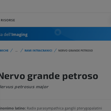
RISORSE
a dell'
Imaging
MICHE
...
RAMI INTRACRANICI
NERVO GRANDE PETROSO
Nervo grande petroso
ervus petrosus major
inonimo latino:
Radix parasympathica ganglii pterygopalatini