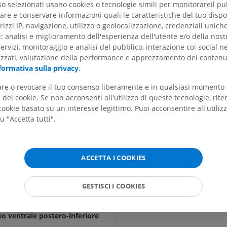
RMN del gomito
so selezionati usano cookies o tecnologie simili per monitorareil pub
RM
RMN dell'anca
re e conservare informazioni quali le caratteristiche del tuo dispos
eriore del talamo
RM
rizzi IP, navigazione, utilizzo o geolocalizzazione, credenziali unich
PREMIUM
PREMIUM
ti: analisi e miglioramento dell'esperienza dell'utente e/o della nost
servizi, monitoraggio e analisi del pubblico, interazione coi social n
a del talamo
RMN della mano
izzati, valutazione della performance e apprezzamento dei contenu
RM
RMN del ginoc
teriori del talamo
formativa sulla privacy
.
RM
PREMIUM
rsali del talamo
PREMIUM
tare o revocare il tuo consenso liberamente e in qualsiasi momento
tralaminare del talamo
dei cookie. Se non acconsenti all'utilizzo di queste tecnologie, ri
Radiografia dell’arto
ookie basato su un interesse legittimo. Puoi acconsentire all'utiliz
superiore
Artrografia TC 
diali del talamo
Radiografie
Artrografia
u "Accetta tutti".
diani del talamo
PREMIUM
PREMIUM
steriori del talamo
ticolare del talamo
Arto superiore
RMN della cavi
ACCETTA I COOKIES
Illustrazioni
retropiede
ntrali del talamo
RM
PREMIUM
i ventro-basali
GESTISCI I COOKIES
PREMIUM
i ventro-mediali
Arteriografia dell'arto
superiore
RMN dell’ava
o ventrale postero-inferiore
Angiografia
RM