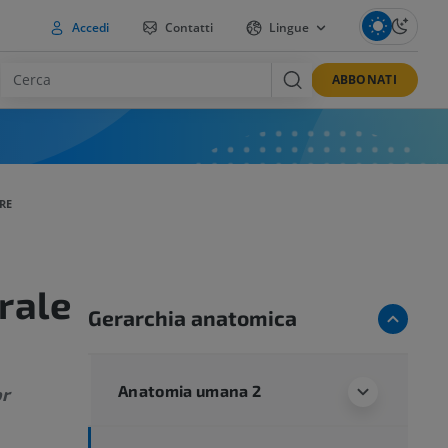
Accedi
Contatti
Lingue
ABBONATI
RE
rale
Gerarchia anatomica
Anatomia umana 2
or