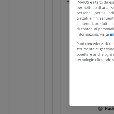
Talamo
afia dell’arto
Radiografia dell’arto
IMAIOS e i terzi da es
re
inferiore
permettono di analizza
Tubercolo ant
rafie
Radiografie
personali (per es. indi
Pulvinar
ITO
GRATUITO
trattati ai fini seguen
contenuti, prodotti e 
Sostanza grigi
di contenuti personal
feriore
Arto inferiore
Nuclei an
informazioni, visita
in
azioni
Illustrazioni
Nuclei do
UM
PREMIUM
Puoi concedere, rifiu
Nuclei in
strumento di gestione 
obiettare anche ogni c
TC di caviglia e piede
Nuclei me
TC
tecnologie cliccando s
Nuclei me
PREMIUM
Nuclei po
Nucleo re
Nuclei ve
Nucle
Nucle
Nucle