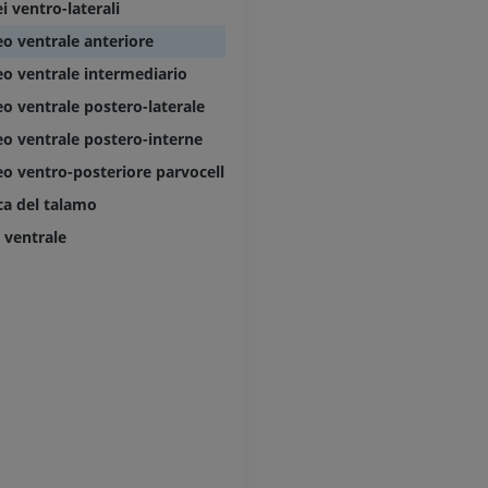
i ventro-laterali
GRATUITO
PREMIUM
o ventrale anteriore
Visible Human Project
CTA dell’arto i
o ventrale intermediario
fotografie
TC
o ventrale postero-laterale
PREMIUM
PREMIUM
o ventrale postero-interne
o ventro-posteriore parvocellulare
Arterie ed oss
TC
ca del talamo
GRATUITO
 ventrale
Angiografia del
inferiore (DSA)
Angiografia
GRATUITO