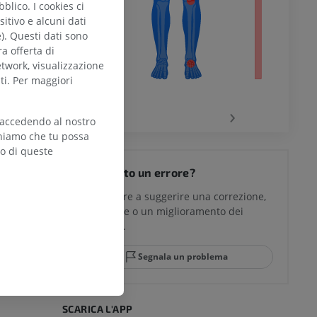
blico. I cookies ci
itivo e alcuni dati
e). Questi dati sono
ra offerta di
etwork, visualizzazione
ti. Per maggiori
chio
‹
›
 accedendo al nostro
teniamo che tu possa
zo di queste
del ginocchio
Hai notato un errore?
Non esitare a suggerire una correzione,
traduzione o un miglioramento dei
glia e del
contenuti.
Segnala un problema
mpiede
SCARICA L'APP