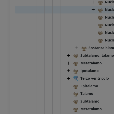
Nucle
Nucle
Nucle
Nucle
Nucle
Nucle
Sostanza bian
Subtalamo; talamo
Metatalamo
Ipotalamo
Terzo ventricolo
Epitalamo
Talamo
Subtalamo
Metatalamo