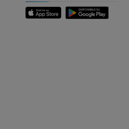
nferiore
a della gamba
l’arto