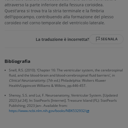
attraverso la parte inferiore della fessura corioidea.
Quest'area si trova tra la stria terminale e la fimbria
dell'ippocampo, contribuendo alla formazione del plesso
coroideo nel corno temporale del ventricolo laterale.
La traduzione è incorretta?
SEGNALA
Bibliografia
Snell, R.S. (2010). ‘Chapter 16: The ventricular system, the cerebrospinal
fluid, and the blood-brain and blood-cerebrospinal fluid barriers’, in
Clinical Neuroanatomy
. (7th ed.) Philadelphia: Wolters Kluwer
Health/Lippincott Williams & Wilkins, pp.446-457.
Shenoy, S.S. and Lui, F. Neuroanatomy, Ventricular System. [Updated
2023 Jul 24]. In: StatPearls [Internet]. Treasure Island (FL): StatPearls
Publishing; 2023 Jan-. Available from:
https://www.ncbi.nlm.nih.gov/books/NBK532932/