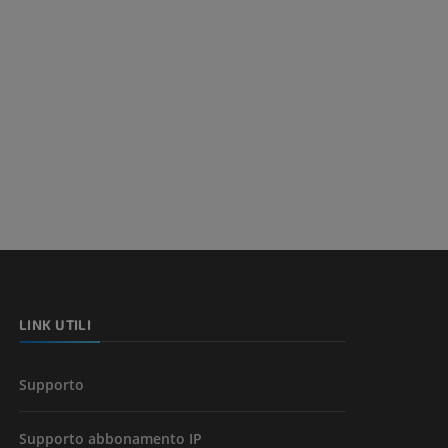
a della gamba
l’arto
LINK UTILI
Supporto
Supporto abbonamento IP