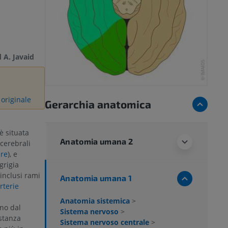
A. Javaid
 originale
Gerarchia anatomica
è situata
Anatomia umana 2
 cerebrali
are
), e
grigia
(inclusi rami
Anatomia umana 1
rterie
Anatomia sistemica
>
ano dal
Sistema nervoso
>
ostanza
Sistema nervoso centrale
>