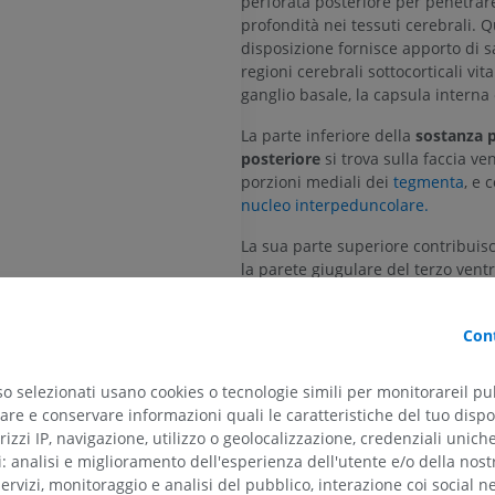
perforata posteriore per penetrare
profondità nei tessuti cerebrali. 
disposizione fornisce apporto di 
regioni cerebrali sottocorticali vitali
ganglio basale, la capsula interna 
La parte inferiore della
sostanza p
posteriore
si trova sulla faccia ven
porzioni mediali dei
tegmenta
, e 
nucleo interpeduncolare.
La sua parte superiore contribuis
la parete giugulare del terzo ventr
La traduzione è incorretta?
Cont
so selezionati usano cookies o tecnologie simili per monitorareil pub
re e conservare informazioni quali le caratteristiche del tuo dispos
Bibliografia
teriore
rizzi IP, navigazione, utilizzo o geolocalizzazione, credenziali unich
Snell, R.S. (2010). ‘Chapter 5: The Brain
ti: analisi e miglioramento dell'esperienza dell'utente e/o della nost
motore
Clinical Neuroanatomy. (7th ed.) Phila
servizi, monitoraggio e analisi del pubblico, interazione coi social n
Kluwer Health/Lippincott Williams & Wi