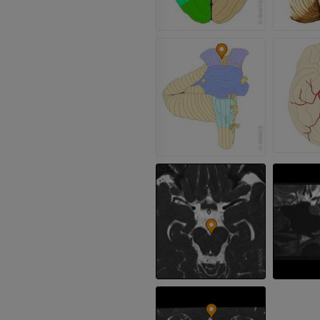
RMN della mano
RM
RMN del ginoc
RM
PREMIUM
PREMIUM
Radiografia dell’arto
superiore
Artrografia TC 
Radiografie
Artrografia
PREMIUM
PREMIUM
Arto superiore
RMN della cavi
Illustrazioni
retropiede
RM
PREMIUM
PREMIUM
Arteriografia dell'arto
superiore
RMN dell’ava
Angiografia
RM
GRATUITO
PREMIUM
Visible Human Project
CTA dell’arto i