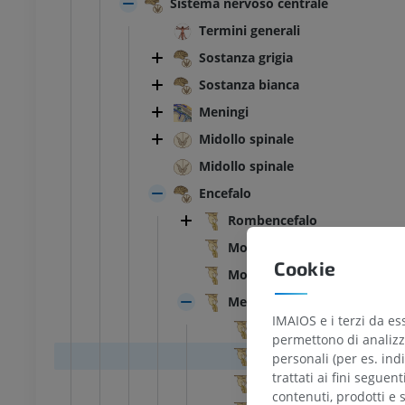
Sistema nervoso centrale
Termini generali
Sostanza grigia
Sostanza bianca
Meningi
Midollo spinale
Midollo spinale
Encefalo
Rombencefalo
Morfologia esterna
Cookie
Morfologia interna
Mesencefalo
IMAIOS e i terzi da es
Fossa interpeduncolare
permettono di analizza
Sostanza perforata pos
personali (per es. indi
trattati ai fini seguen
Solco del nervo oculo-
contenuti, prodotti e 