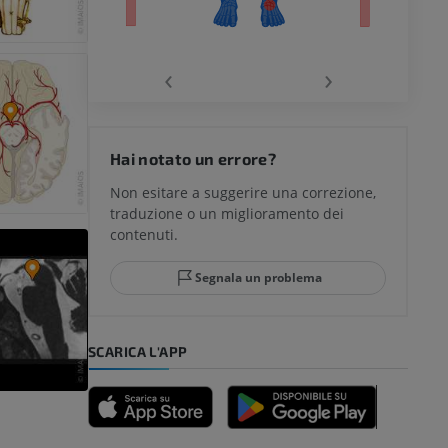
chio
‹
›
del ginocchio
Hai notato un errore?
Non esitare a suggerire una correzione,
traduzione o un miglioramento dei
glia e del
contenuti.
Segnala un problema
mpiede
SCARICA L'APP
nferiore