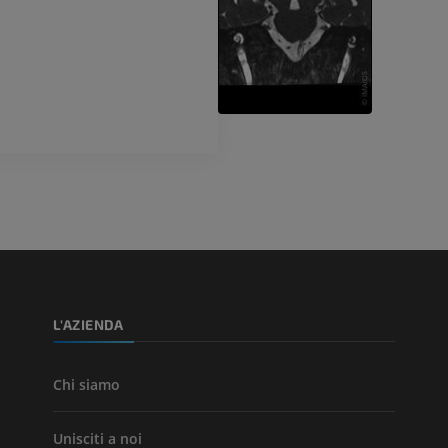
fotografie
TC
PREMIUM
PREMIUM
Arterie ed oss
TC
GRATUITO
Angiografia del
inferiore (DSA)
Angiografia
GRATUITO
L'AZIENDA
Chi siamo
Unisciti a noi