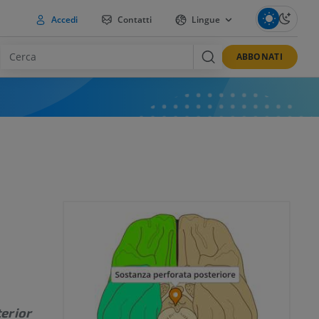
Accedi
Contatti
Lingue
ABBONATI
erior